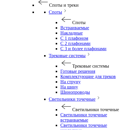
Споты и треки
Споты
Споты
Встраиваемые
Накладные
С 1 плафоном
С 2 плафонами
С 3 и более плафонами
Трековые системы
Трековые системы
Готовые решения
Комплектующие для треков
На струну
На шину
Шинопроводы
Светильники точечные
Светильники точечные
Светильники точечные
встраиваемые
Светильники точечные