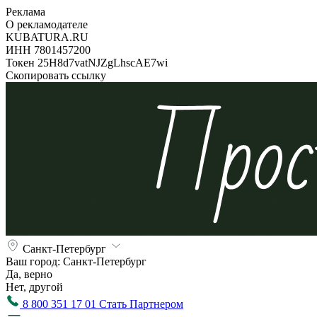
Реклама
О рекламодателе
KUBATURA.RU
ИНН 7801457200
Токен 25H8d7vatNJZgLhscAE7wi
Скопировать ссылку
Санкт-Петербург
Ваш город:
Санкт-Петербург
Да, верно
Нет, другой
8 800 351 17 01
Стать Партнером