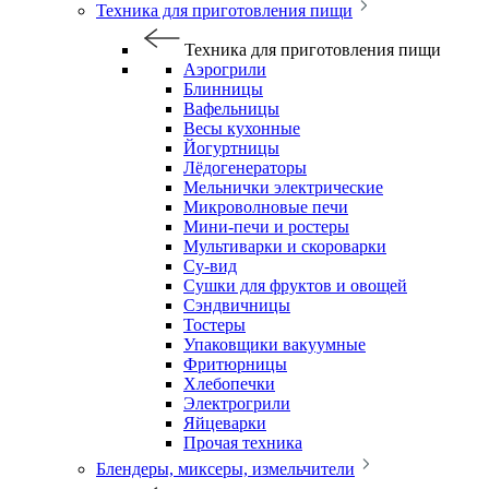
Техника для приготовления пищи
Техника для приготовления пищи
Аэрогрили
Блинницы
Вафельницы
Весы кухонные
Йогуртницы
Лёдогенераторы
Мельнички электрические
Микроволновые печи
Мини-печи и ростеры
Мультиварки и скороварки
Су-вид
Сушки для фруктов и овощей
Сэндвичницы
Тостеры
Упаковщики вакуумные
Фритюрницы
Хлебопечки
Электрогрили
Яйцеварки
Прочая техника
Блендеры, миксеры, измельчители