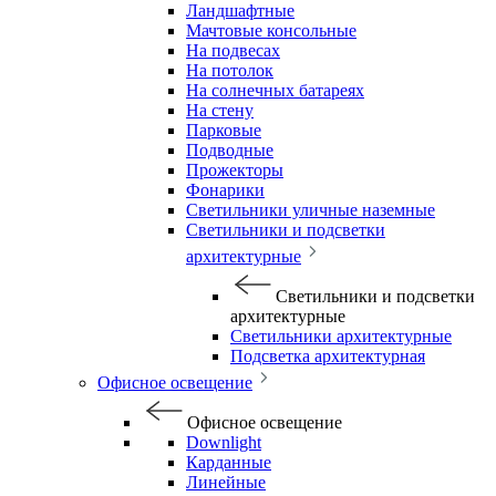
Ландшафтные
Мачтовые консольные
На подвесах
На потолок
На солнечных батареях
На стену
Парковые
Подводные
Прожекторы
Фонарики
Светильники уличные наземные
Светильники и подсветки
архитектурные
Светильники и подсветки
архитектурные
Светильники архитектурные
Подсветка архитектурная
Офисное освещение
Офисное освещение
Downlight
Карданные
Линейные