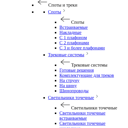
Споты и треки
Споты
Споты
Встраиваемые
Накладные
С 1 плафоном
С 2 плафонами
С 3 и более плафонами
Трековые системы
Трековые системы
Готовые решения
Комплектующие для треков
На струну
На шину
Шинопроводы
Светильники точечные
Светильники точечные
Светильники точечные
встраиваемые
Светильники точечные