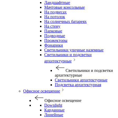
Ландшафтные
Мачтовые консольные
На подвесах
На потолок
На солнечных батареях
На стену
Парковые
Подводные
Прожекторы
Фонарики
Светильники уличные наземные
Светильники и подсветки
архитектурные
Светильники и подсветки
архитектурные
Светильники архитектурные
Подсветка архитектурная
Офисное освещение
Офисное освещение
Downlight
Карданные
Линейные