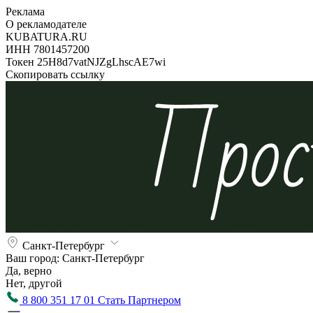
Реклама
О рекламодателе
KUBATURA.RU
ИНН 7801457200
Токен 25H8d7vatNJZgLhscAE7wi
Скопировать ссылку
Санкт-Петербург
Ваш город:
Санкт-Петербург
Да, верно
Нет, другой
8 800 351 17 01
Стать Партнером