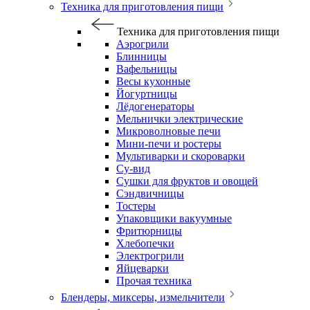
Техника для приготовления пищи
Техника для приготовления пищи
Аэрогрили
Блинницы
Вафельницы
Весы кухонные
Йогуртницы
Лёдогенераторы
Мельнички электрические
Микроволновые печи
Мини-печи и ростеры
Мультиварки и скороварки
Су-вид
Сушки для фруктов и овощей
Сэндвичницы
Тостеры
Упаковщики вакуумные
Фритюрницы
Хлебопечки
Электрогрили
Яйцеварки
Прочая техника
Блендеры, миксеры, измельчители