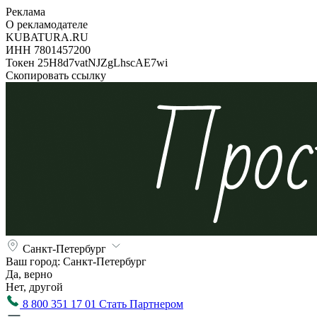
Реклама
О рекламодателе
KUBATURA.RU
ИНН 7801457200
Токен 25H8d7vatNJZgLhscAE7wi
Скопировать ссылку
Санкт-Петербург
Ваш город:
Санкт-Петербург
Да, верно
Нет, другой
8 800 351 17 01
Стать Партнером