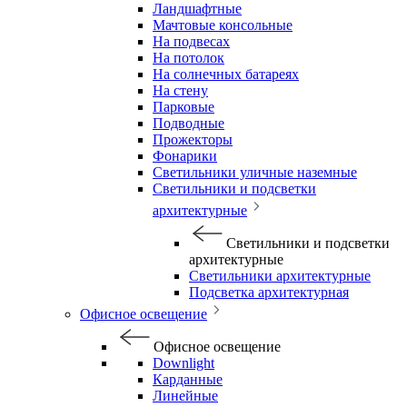
Ландшафтные
Мачтовые консольные
На подвесах
На потолок
На солнечных батареях
На стену
Парковые
Подводные
Прожекторы
Фонарики
Светильники уличные наземные
Светильники и подсветки
архитектурные
Светильники и подсветки
архитектурные
Светильники архитектурные
Подсветка архитектурная
Офисное освещение
Офисное освещение
Downlight
Карданные
Линейные