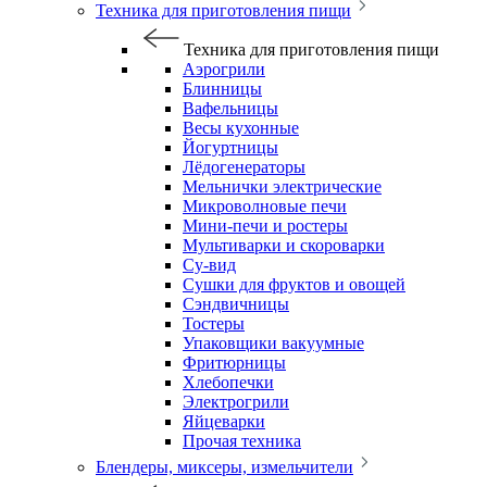
Техника для приготовления пищи
Техника для приготовления пищи
Аэрогрили
Блинницы
Вафельницы
Весы кухонные
Йогуртницы
Лёдогенераторы
Мельнички электрические
Микроволновые печи
Мини-печи и ростеры
Мультиварки и скороварки
Су-вид
Сушки для фруктов и овощей
Сэндвичницы
Тостеры
Упаковщики вакуумные
Фритюрницы
Хлебопечки
Электрогрили
Яйцеварки
Прочая техника
Блендеры, миксеры, измельчители