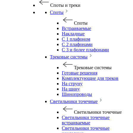
Споты и треки
Споты
Споты
Встраиваемые
Накладные
С 1 плафоном
С 2 плафонами
С 3 и более плафонами
Трековые системы
Трековые системы
Готовые решения
Комплектующие для треков
На струну
На шину
Шинопроводы
Светильники точечные
Светильники точечные
Светильники точечные
встраиваемые
Светильники точечные