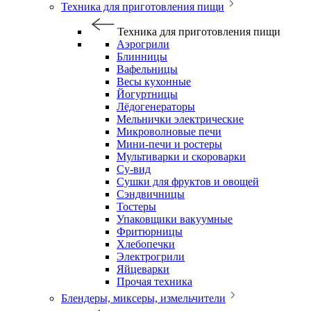
Техника для приготовления пищи
Техника для приготовления пищи
Аэрогрили
Блинницы
Вафельницы
Весы кухонные
Йогуртницы
Лёдогенераторы
Мельнички электрические
Микроволновые печи
Мини-печи и ростеры
Мультиварки и скороварки
Су-вид
Сушки для фруктов и овощей
Сэндвичницы
Тостеры
Упаковщики вакуумные
Фритюрницы
Хлебопечки
Электрогрили
Яйцеварки
Прочая техника
Блендеры, миксеры, измельчители