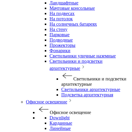
Ландшафтные
Мачтовые консольные
На подвесах
На потолок
На солнечных батареях
На стену
Парковые
Подводные
Прожекторы
Фонарики
Светильники уличные наземные
Светильники и подсветки
архитектурные
Светильники и подсветки
архитектурные
Светильники архитектурные
Подсветка архитектурная
Офисное освещение
Офисное освещение
Downlight
Карданные
Линейные