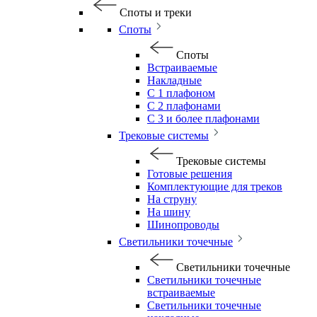
Споты и треки
Споты
Споты
Встраиваемые
Накладные
С 1 плафоном
С 2 плафонами
С 3 и более плафонами
Трековые системы
Трековые системы
Готовые решения
Комплектующие для треков
На струну
На шину
Шинопроводы
Светильники точечные
Светильники точечные
Светильники точечные
встраиваемые
Светильники точечные