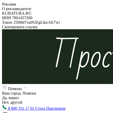
Реклама
О рекламодателе
KUBATURA.RU
ИНН 7801457200
Токен 25H8d7vatNJZgLhscAE7wi
Скопировать ссылку
Помона
Ваш город:
Помона
Да, верно
Нет, другой
8 800 351 17 01
Стать Партнером