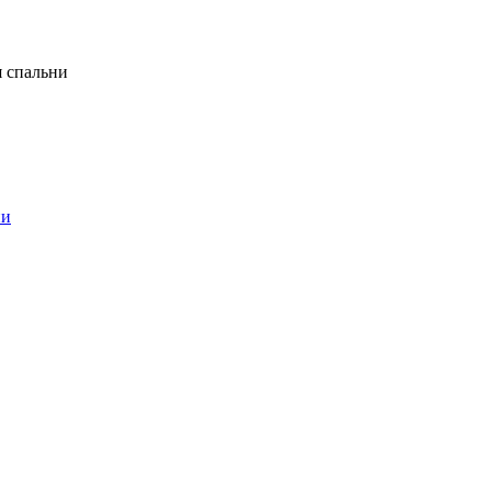
я спальни
ни