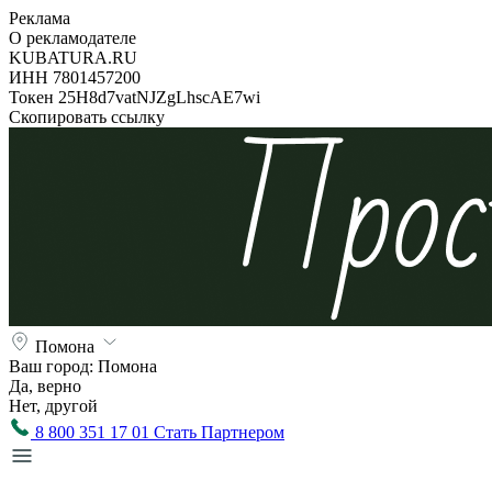
Реклама
О рекламодателе
KUBATURA.RU
ИНН 7801457200
Токен 25H8d7vatNJZgLhscAE7wi
Скопировать ссылку
Помона
Ваш город:
Помона
Да, верно
Нет, другой
8 800 351 17 01
Стать Партнером