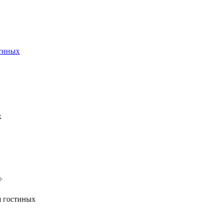
стиных
х
я гостиных