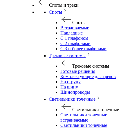
Споты и треки
Споты
Споты
Встраиваемые
Накладные
С 1 плафоном
С 2 плафонами
С 3 и более плафонами
Трековые системы
Трековые системы
Готовые решения
Комплектующие для треков
На струну
На шину
Шинопроводы
Светильники точечные
Светильники точечные
Светильники точечные
встраиваемые
Светильники точечные