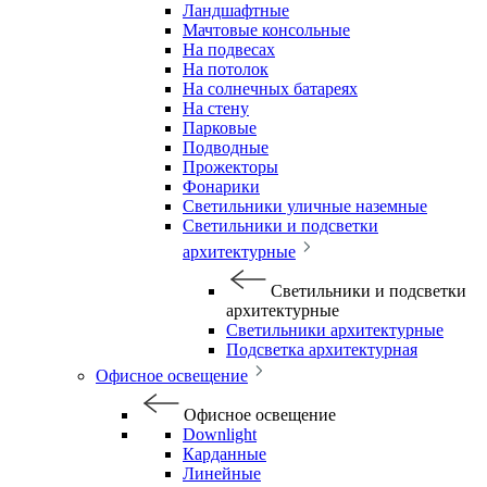
Ландшафтные
Мачтовые консольные
На подвесах
На потолок
На солнечных батареях
На стену
Парковые
Подводные
Прожекторы
Фонарики
Светильники уличные наземные
Светильники и подсветки
архитектурные
Светильники и подсветки
архитектурные
Светильники архитектурные
Подсветка архитектурная
Офисное освещение
Офисное освещение
Downlight
Карданные
Линейные