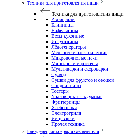
Техника для приготовления пищи
Техника для приготовления пищи
Аэрогрили
Блинницы
Вафельницы
Весы кухонные
Йогуртницы
Лёдогенераторы
Мельнички электрические
Микроволновые печи
Мини-печи и ростеры
Мультиварки и скороварки
Су-вид
Сушки для фруктов и овощей
Сэндвичницы
Тостеры
Упаковщики вакуумные
Фритюрницы
Хлебопечки
Электрогрили
Яйцеварки
Прочая техника
Блендеры, миксеры, измельчители