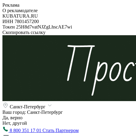
Реклама
О рекламодателе
KUBATURA.RU
ИНН 7801457200
Токен 25H8d7vatNJZgLhscAE7wi
Скопировать ссылку
Санкт-Петербург
Ваш город:
Санкт-Петербург
Да, верно
Нет, другой
8 800 351 17 01
Стать Партнером