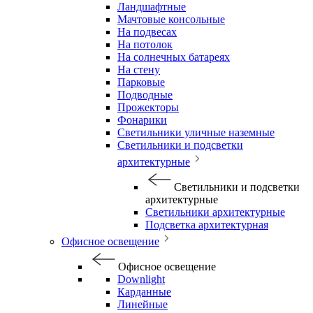
Ландшафтные
Мачтовые консольные
На подвесах
На потолок
На солнечных батареях
На стену
Парковые
Подводные
Прожекторы
Фонарики
Светильники уличные наземные
Светильники и подсветки
архитектурные
Светильники и подсветки
архитектурные
Светильники архитектурные
Подсветка архитектурная
Офисное освещение
Офисное освещение
Downlight
Карданные
Линейные