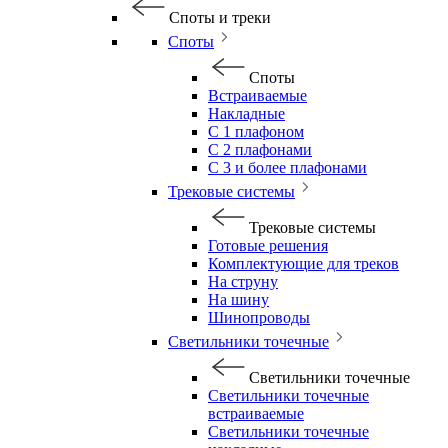
Споты и треки
Споты
Споты
Встраиваемые
Накладные
С 1 плафоном
С 2 плафонами
С 3 и более плафонами
Трековые системы
Трековые системы
Готовые решения
Комплектующие для треков
На струну
На шину
Шинопроводы
Светильники точечные
Светильники точечные
Светильники точечные
встраиваемые
Светильники точечные