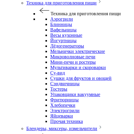
Техника для приготовления пищи
Техника для приготовления пищи
Аэрогрили
Блинницы
Вафельницы
Весы кухонные
Йогуртницы
Лёдогенераторы
Мельнички электрические
Микроволновые печи
Мини-печи и ростеры
Мультиварки и скороварки
Су-вид
Сушки для фруктов и овощей
Сэндвичницы
Тостеры
Упаковщики вакуумные
Фритюрницы
Хлебопечки
Электрогрили
Яйцеварки
Прочая техника
Блендеры, миксеры, измельчители