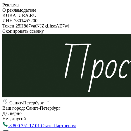
Реклама
О рекламодателе
KUBATURA.RU
ИНН 7801457200
Токен 25H8d7vatNJZgLhscAE7wi
Скопировать ссылку
Санкт-Петербург
Ваш город:
Санкт-Петербург
Да, верно
Нет, другой
8 800 351 17 01
Стать Партнером