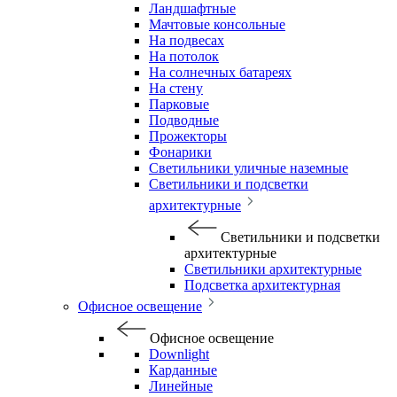
Ландшафтные
Мачтовые консольные
На подвесах
На потолок
На солнечных батареях
На стену
Парковые
Подводные
Прожекторы
Фонарики
Светильники уличные наземные
Светильники и подсветки
архитектурные
Светильники и подсветки
архитектурные
Светильники архитектурные
Подсветка архитектурная
Офисное освещение
Офисное освещение
Downlight
Карданные
Линейные