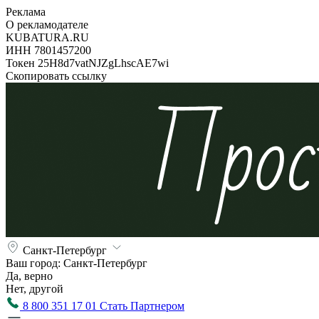
Реклама
О рекламодателе
KUBATURA.RU
ИНН 7801457200
Токен 25H8d7vatNJZgLhscAE7wi
Скопировать ссылку
Санкт-Петербург
Ваш город:
Санкт-Петербург
Да, верно
Нет, другой
8 800 351 17 01
Стать Партнером