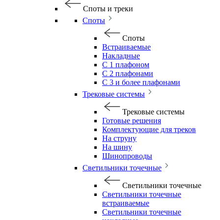
Споты и треки
Споты
Споты
Встраиваемые
Накладные
С 1 плафоном
С 2 плафонами
С 3 и более плафонами
Трековые системы
Трековые системы
Готовые решения
Комплектующие для треков
На струну
На шину
Шинопроводы
Светильники точечные
Светильники точечные
Светильники точечные
встраиваемые
Светильники точечные