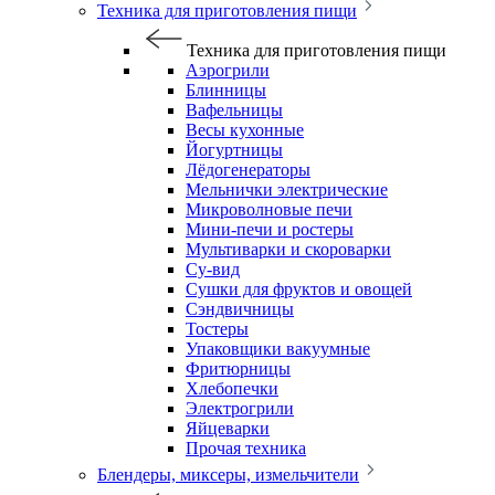
Техника для приготовления пищи
Техника для приготовления пищи
Аэрогрили
Блинницы
Вафельницы
Весы кухонные
Йогуртницы
Лёдогенераторы
Мельнички электрические
Микроволновые печи
Мини-печи и ростеры
Мультиварки и скороварки
Су-вид
Сушки для фруктов и овощей
Сэндвичницы
Тостеры
Упаковщики вакуумные
Фритюрницы
Хлебопечки
Электрогрили
Яйцеварки
Прочая техника
Блендеры, миксеры, измельчители