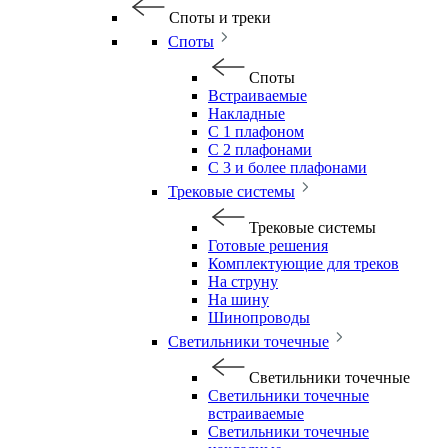
Споты и треки
Споты
Споты
Встраиваемые
Накладные
С 1 плафоном
С 2 плафонами
С 3 и более плафонами
Трековые системы
Трековые системы
Готовые решения
Комплектующие для треков
На струну
На шину
Шинопроводы
Светильники точечные
Светильники точечные
Светильники точечные
встраиваемые
Светильники точечные