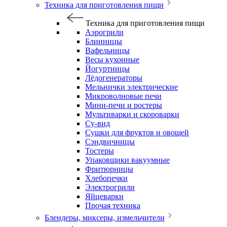
Техника для приготовления пищи
Техника для приготовления пищи
Аэрогрили
Блинницы
Вафельницы
Весы кухонные
Йогуртницы
Лёдогенераторы
Мельнички электрические
Микроволновые печи
Мини-печи и ростеры
Мультиварки и скороварки
Су-вид
Сушки для фруктов и овощей
Сэндвичницы
Тостеры
Упаковщики вакуумные
Фритюрницы
Хлебопечки
Электрогрили
Яйцеварки
Прочая техника
Блендеры, миксеры, измельчители