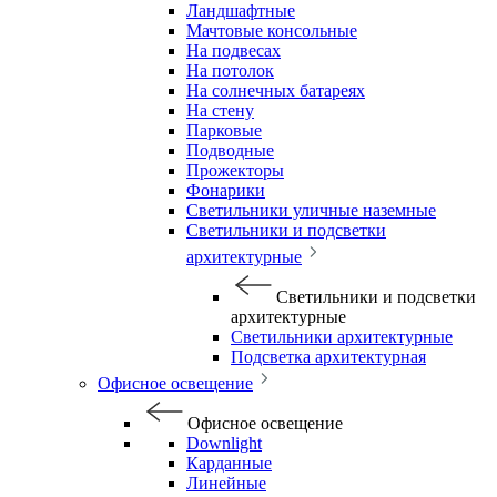
Ландшафтные
Мачтовые консольные
На подвесах
На потолок
На солнечных батареях
На стену
Парковые
Подводные
Прожекторы
Фонарики
Светильники уличные наземные
Светильники и подсветки
архитектурные
Светильники и подсветки
архитектурные
Светильники архитектурные
Подсветка архитектурная
Офисное освещение
Офисное освещение
Downlight
Карданные
Линейные