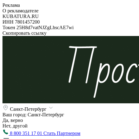
Реклама
О рекламодателе
KUBATURA.RU
ИНН 7801457200
Токен 25H8d7vatNJZgLhscAE7wi
Скопировать ссылку
Санкт-Петербург
Ваш город:
Санкт-Петербург
Да, верно
Нет, другой
8 800 351 17 01
Стать Партнером