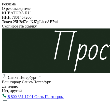
Реклама
О рекламодателе
KUBATURA.RU
ИНН 7801457200
Токен 25H8d7vatNJZgLhscAE7wi
Скопировать ссылку
Санкт-Петербург
Ваш город:
Санкт-Петербург
Да, верно
Нет, другой
8 800 351 17 01
Стать Партнером