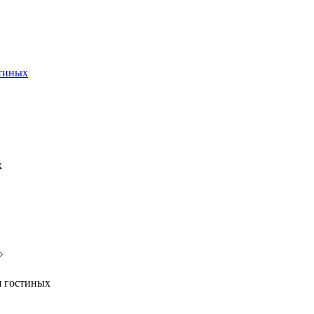
стиных
х
я гостиных