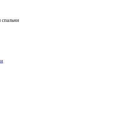
я спальни
ни