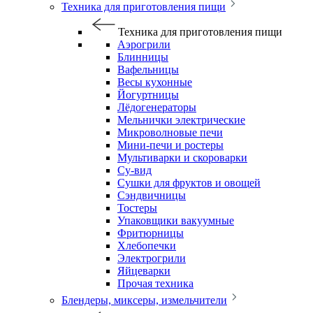
Техника для приготовления пищи
Техника для приготовления пищи
Аэрогрили
Блинницы
Вафельницы
Весы кухонные
Йогуртницы
Лёдогенераторы
Мельнички электрические
Микроволновые печи
Мини-печи и ростеры
Мультиварки и скороварки
Су-вид
Сушки для фруктов и овощей
Сэндвичницы
Тостеры
Упаковщики вакуумные
Фритюрницы
Хлебопечки
Электрогрили
Яйцеварки
Прочая техника
Блендеры, миксеры, измельчители