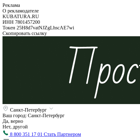
Реклама
О рекламодателе
KUBATURA.RU
ИНН 7801457200
Токен 25H8d7vatNJZgLhscAE7wi
Скопировать ссылку
Санкт-Петербург
Ваш город:
Санкт-Петербург
Да, верно
Нет, другой
8 800 351 17 01
Стать Партнером