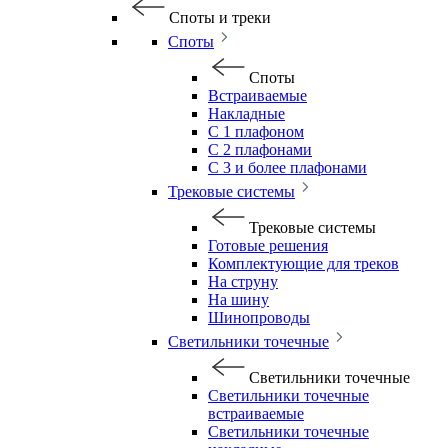
Споты и треки
Споты
Споты
Встраиваемые
Накладные
С 1 плафоном
С 2 плафонами
С 3 и более плафонами
Трековые системы
Трековые системы
Готовые решения
Комплектующие для треков
На струну
На шину
Шинопроводы
Светильники точечные
Светильники точечные
Светильники точечные
встраиваемые
Светильники точечные