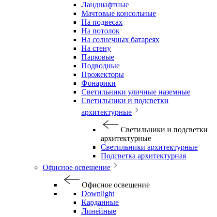
Ландшафтные
Мачтовые консольные
На подвесах
На потолок
На солнечных батареях
На стену
Парковые
Подводные
Прожекторы
Фонарики
Светильники уличные наземные
Светильники и подсветки
архитектурные
Светильники и подсветки
архитектурные
Светильники архитектурные
Подсветка архитектурная
Офисное освещение
Офисное освещение
Downlight
Карданные
Линейные