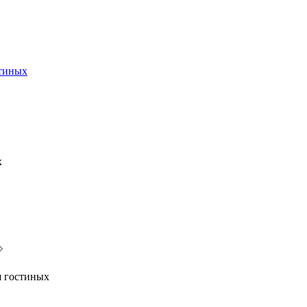
стиных
х
я гостиных