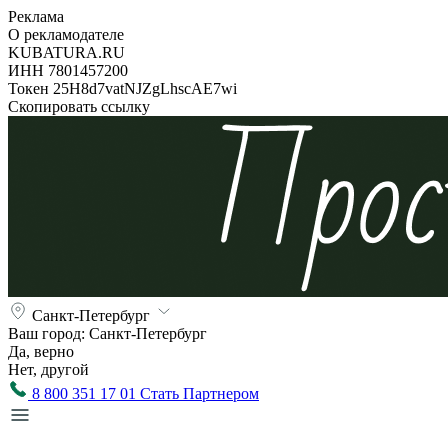
Реклама
О рекламодателе
KUBATURA.RU
ИНН 7801457200
Токен 25H8d7vatNJZgLhscAE7wi
Скопировать ссылку
Санкт-Петербург
Ваш город:
Санкт-Петербург
Да, верно
Нет, другой
8 800 351 17 01
Стать Партнером