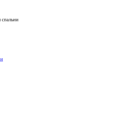
я спальни
ни