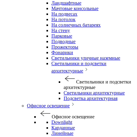
Ландшафтные
Мачтовые консольные
На подвесах
На потолок
На солнечных батареях
На стену
Парковые
Подводные
Прожекторы
Фонарики
Светильники уличные наземные
Светильники и подсветки
архитектурные
Светильники и подсветки
архитектурные
Светильники архитектурные
Подсветка архитектурная
Офисное освещение
Офисное освещение
Downlight
Карданные
Линейные