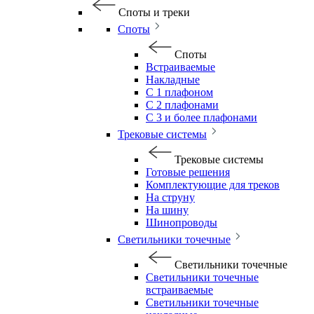
Споты и треки
Споты
Споты
Встраиваемые
Накладные
С 1 плафоном
С 2 плафонами
С 3 и более плафонами
Трековые системы
Трековые системы
Готовые решения
Комплектующие для треков
На струну
На шину
Шинопроводы
Светильники точечные
Светильники точечные
Светильники точечные
встраиваемые
Светильники точечные