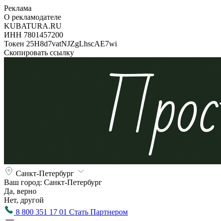
Реклама
О рекламодателе
KUBATURA.RU
ИНН 7801457200
Токен 25H8d7vatNJZgLhscAE7wi
Скопировать ссылку
Санкт-Петербург
Ваш город:
Санкт-Петербург
Да, верно
Нет, другой
8 800 351 17 01
Стать Партнером