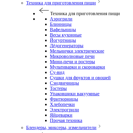
Техника для приготовления пищи
Техника для приготовления пищи
Аэрогрили
Блинницы
Вафельницы
Весы кухонные
Йогуртницы
Лёдогенераторы
Мельнички электрические
Микроволновые печи
Мини-печи и ростеры
Мультиварки и скороварки
Су-вид
Сушки для фруктов и овощей
Сэндвичницы
Тостеры
Упаковщики вакуумные
Фритюрницы
Хлебопечки
Электрогрили
Яйцеварки
Прочая техника
Блендеры, миксеры, измельчители