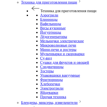
Техника для приготовления пищи
Техника для приготовления пищи
Аэрогрили
Блинницы
Вафельницы
Весы кухонные
Йогуртницы
Лёдогенераторы
Мельнички электрические
Микроволновые печи
Мини-печи и ростеры
Мультиварки и скороварки
Су-вид
Сушки для фруктов и овощей
Сэндвичницы
Тостеры
Упаковщики вакуумные
Фритюрницы
Хлебопечки
Электрогрили
Яйцеварки
Прочая техника
Блендеры, миксеры, измельчители