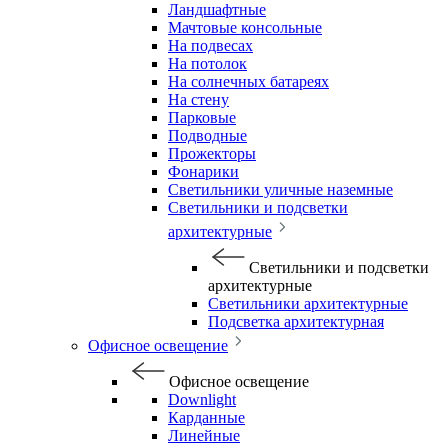
Ландшафтные
Мачтовые консольные
На подвесах
На потолок
На солнечных батареях
На стену
Парковые
Подводные
Прожекторы
Фонарики
Светильники уличные наземные
Светильники и подсветки
архитектурные
Светильники и подсветки
архитектурные
Светильники архитектурные
Подсветка архитектурная
Офисное освещение
Офисное освещение
Downlight
Карданные
Линейные