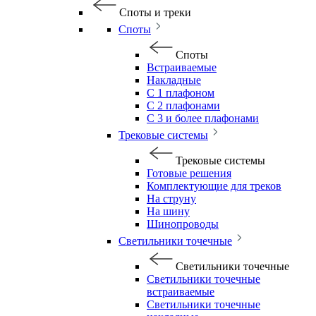
Споты и треки
Споты
Споты
Встраиваемые
Накладные
С 1 плафоном
С 2 плафонами
С 3 и более плафонами
Трековые системы
Трековые системы
Готовые решения
Комплектующие для треков
На струну
На шину
Шинопроводы
Светильники точечные
Светильники точечные
Светильники точечные
встраиваемые
Светильники точечные