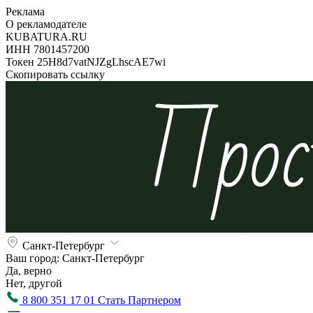
Реклама
О рекламодателе
KUBATURA.RU
ИНН 7801457200
Токен 25H8d7vatNJZgLhscAE7wi
Скопировать ссылку
Санкт-Петербург
Ваш город:
Санкт-Петербург
Да, верно
Нет, другой
8 800 351 17 01
Стать Партнером