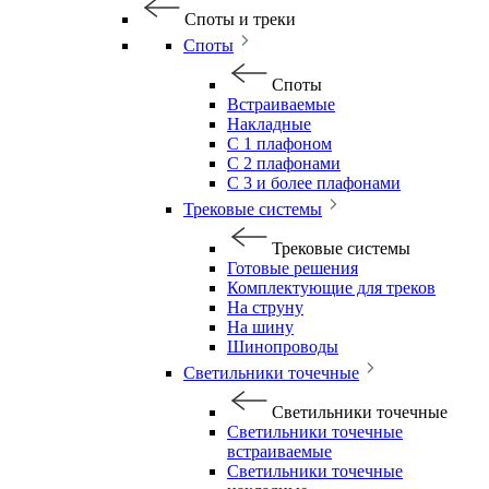
Споты и треки
Споты
Споты
Встраиваемые
Накладные
С 1 плафоном
С 2 плафонами
С 3 и более плафонами
Трековые системы
Трековые системы
Готовые решения
Комплектующие для треков
На струну
На шину
Шинопроводы
Светильники точечные
Светильники точечные
Светильники точечные
встраиваемые
Светильники точечные