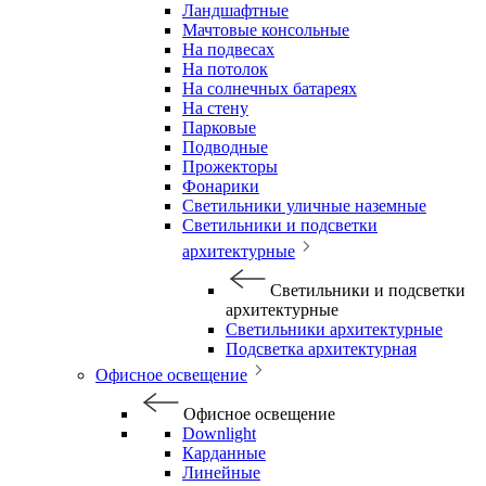
Ландшафтные
Мачтовые консольные
На подвесах
На потолок
На солнечных батареях
На стену
Парковые
Подводные
Прожекторы
Фонарики
Светильники уличные наземные
Светильники и подсветки
архитектурные
Светильники и подсветки
архитектурные
Светильники архитектурные
Подсветка архитектурная
Офисное освещение
Офисное освещение
Downlight
Карданные
Линейные