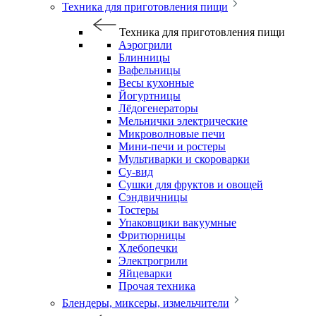
Техника для приготовления пищи
Техника для приготовления пищи
Аэрогрили
Блинницы
Вафельницы
Весы кухонные
Йогуртницы
Лёдогенераторы
Мельнички электрические
Микроволновые печи
Мини-печи и ростеры
Мультиварки и скороварки
Су-вид
Сушки для фруктов и овощей
Сэндвичницы
Тостеры
Упаковщики вакуумные
Фритюрницы
Хлебопечки
Электрогрили
Яйцеварки
Прочая техника
Блендеры, миксеры, измельчители