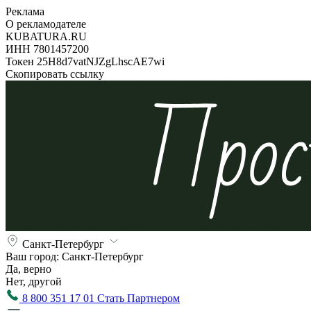
Реклама
О рекламодателе
KUBATURA.RU
ИНН 7801457200
Токен 25H8d7vatNJZgLhscAE7wi
Скопировать ссылку
Санкт-Петербург
Ваш город:
Санкт-Петербург
Да, верно
Нет, другой
8 800 351 17 01
Стать Партнером