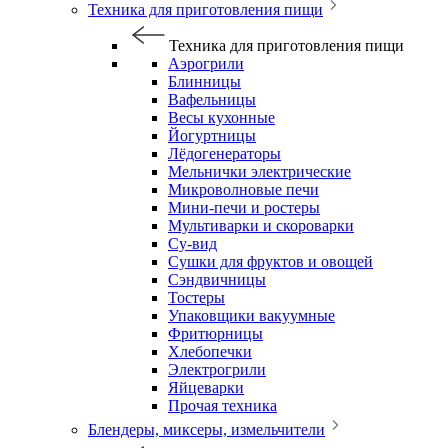
Техника для приготовления пищи
Техника для приготовления пищи
Аэрогрили
Блинницы
Вафельницы
Весы кухонные
Йогуртницы
Лёдогенераторы
Мельнички электрические
Микроволновые печи
Мини-печи и ростеры
Мультиварки и скороварки
Су-вид
Сушки для фруктов и овощей
Сэндвичницы
Тостеры
Упаковщики вакуумные
Фритюрницы
Хлебопечки
Электрогрили
Яйцеварки
Прочая техника
Блендеры, миксеры, измельчители