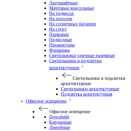
Ландшафтные
Мачтовые консольные
На подвесах
На потолок
На солнечных батареях
На стену
Парковые
Подводные
Прожекторы
Фонарики
Светильники уличные наземные
Светильники и подсветки
архитектурные
Светильники и подсветки
архитектурные
Светильники архитектурные
Подсветка архитектурная
Офисное освещение
Офисное освещение
Downlight
Карданные
Линейные