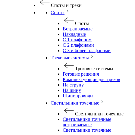
Споты и треки
Споты
Споты
Встраиваемые
Накладные
С 1 плафоном
С 2 плафонами
С 3 и более плафонами
Трековые системы
Трековые системы
Готовые решения
Комплектующие для треков
На струну
На шину
Шинопроводы
Светильники точечные
Светильники точечные
Светильники точечные
встраиваемые
Светильники точечные