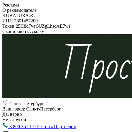
Реклама
О рекламодателе
KUBATURA.RU
ИНН 7801457200
Токен 25H8d7vatNJZgLhscAE7wi
Скопировать ссылку
Санкт-Петербург
Ваш город:
Санкт-Петербург
Да, верно
Нет, другой
8 800 351 17 01
Стать Партнером