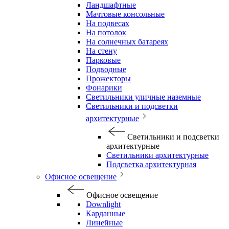
Ландшафтные
Мачтовые консольные
На подвесах
На потолок
На солнечных батареях
На стену
Парковые
Подводные
Прожекторы
Фонарики
Светильники уличные наземные
Светильники и подсветки
архитектурные
Светильники и подсветки
архитектурные
Светильники архитектурные
Подсветка архитектурная
Офисное освещение
Офисное освещение
Downlight
Карданные
Линейные