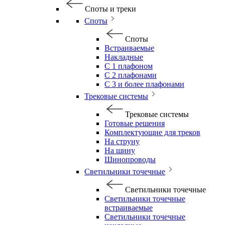
Споты и треки
Споты
Споты
Встраиваемые
Накладные
С 1 плафоном
С 2 плафонами
С 3 и более плафонами
Трековые системы
Трековые системы
Готовые решения
Комплектующие для треков
На струну
На шину
Шинопроводы
Светильники точечные
Светильники точечные
Светильники точечные
встраиваемые
Светильники точечные