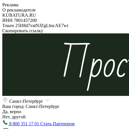
Реклама
О рекламодателе
KUBATURA.RU
ИНН 7801457200
Токен 25H8d7vatNJZgLhscAE7wi
Скопировать ссылку
Санкт-Петербург
Ваш город:
Санкт-Петербург
Да, верно
Нет, другой
8 800 351 17 01
Стать Партнером