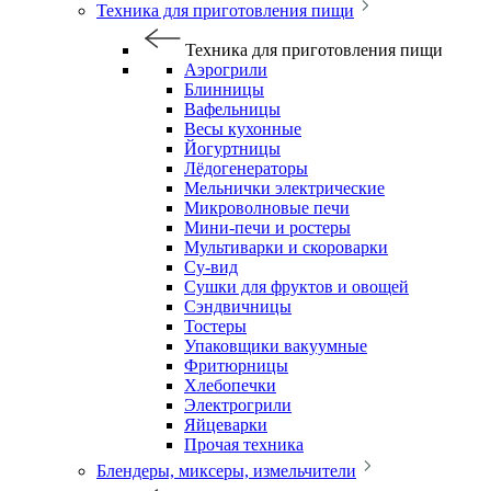
Техника для приготовления пищи
Техника для приготовления пищи
Аэрогрили
Блинницы
Вафельницы
Весы кухонные
Йогуртницы
Лёдогенераторы
Мельнички электрические
Микроволновые печи
Мини-печи и ростеры
Мультиварки и скороварки
Су-вид
Сушки для фруктов и овощей
Сэндвичницы
Тостеры
Упаковщики вакуумные
Фритюрницы
Хлебопечки
Электрогрили
Яйцеварки
Прочая техника
Блендеры, миксеры, измельчители