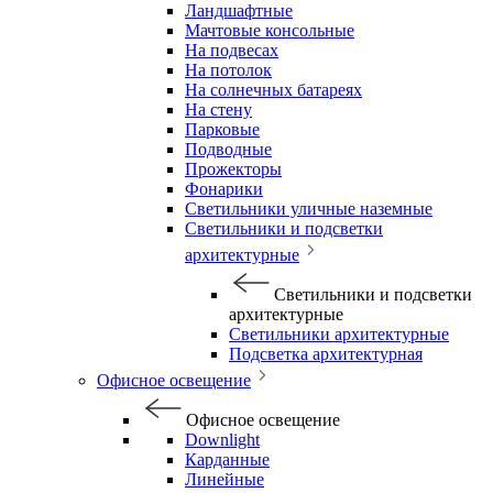
Ландшафтные
Мачтовые консольные
На подвесах
На потолок
На солнечных батареях
На стену
Парковые
Подводные
Прожекторы
Фонарики
Светильники уличные наземные
Светильники и подсветки
архитектурные
Светильники и подсветки
архитектурные
Светильники архитектурные
Подсветка архитектурная
Офисное освещение
Офисное освещение
Downlight
Карданные
Линейные