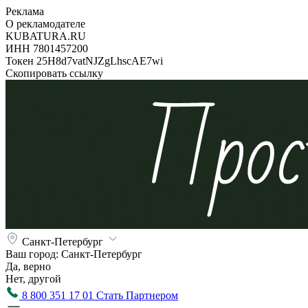
Реклама
О рекламодателе
KUBATURA.RU
ИНН 7801457200
Токен 25H8d7vatNJZgLhscAE7wi
Скопировать ссылку
Санкт-Петербург
Ваш город:
Санкт-Петербург
Да, верно
Нет, другой
8 800 351 17 01
Стать Партнером