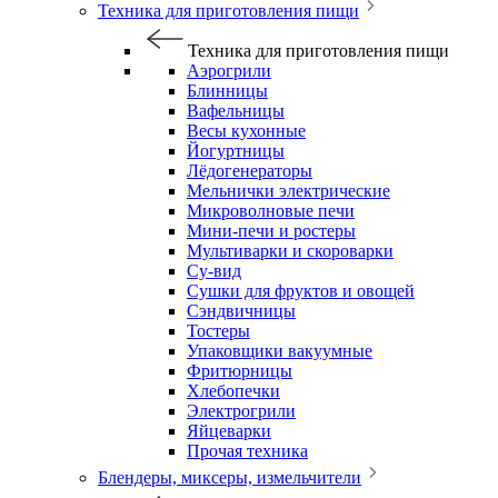
Техника для приготовления пищи
Техника для приготовления пищи
Аэрогрили
Блинницы
Вафельницы
Весы кухонные
Йогуртницы
Лёдогенераторы
Мельнички электрические
Микроволновые печи
Мини-печи и ростеры
Мультиварки и скороварки
Су-вид
Сушки для фруктов и овощей
Сэндвичницы
Тостеры
Упаковщики вакуумные
Фритюрницы
Хлебопечки
Электрогрили
Яйцеварки
Прочая техника
Блендеры, миксеры, измельчители