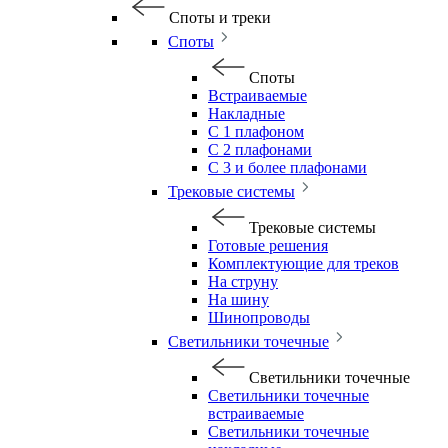
Споты и треки
Споты
Споты
Встраиваемые
Накладные
С 1 плафоном
С 2 плафонами
С 3 и более плафонами
Трековые системы
Трековые системы
Готовые решения
Комплектующие для треков
На струну
На шину
Шинопроводы
Светильники точечные
Светильники точечные
Светильники точечные
встраиваемые
Светильники точечные