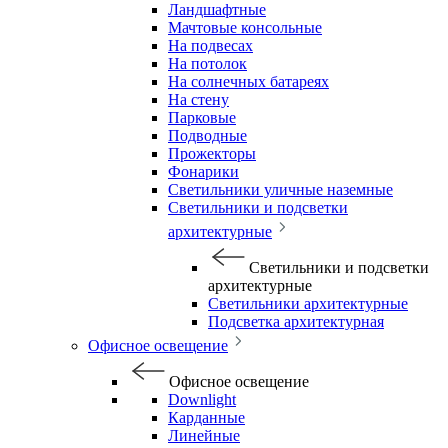
Ландшафтные
Мачтовые консольные
На подвесах
На потолок
На солнечных батареях
На стену
Парковые
Подводные
Прожекторы
Фонарики
Светильники уличные наземные
Светильники и подсветки
архитектурные
Светильники и подсветки
архитектурные
Светильники архитектурные
Подсветка архитектурная
Офисное освещение
Офисное освещение
Downlight
Карданные
Линейные