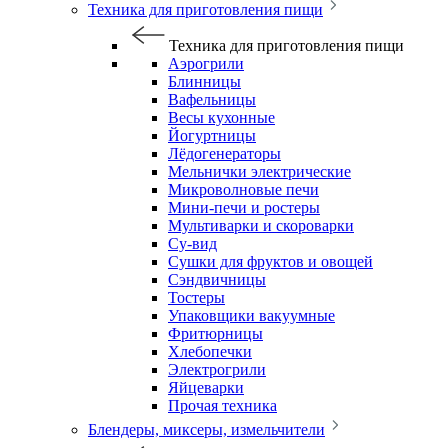
Техника для приготовления пищи
Техника для приготовления пищи
Аэрогрили
Блинницы
Вафельницы
Весы кухонные
Йогуртницы
Лёдогенераторы
Мельнички электрические
Микроволновые печи
Мини-печи и ростеры
Мультиварки и скороварки
Су-вид
Сушки для фруктов и овощей
Сэндвичницы
Тостеры
Упаковщики вакуумные
Фритюрницы
Хлебопечки
Электрогрили
Яйцеварки
Прочая техника
Блендеры, миксеры, измельчители