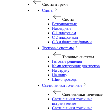
Споты и треки
Споты
Споты
Встраиваемые
Накладные
С 1 плафоном
С 2 плафонами
С 3 и более плафонами
Трековые системы
Трековые системы
Готовые решения
Комплектующие для треков
На струну
На шину
Шинопроводы
Светильники точечные
Светильники точечные
Светильники точечные
встраиваемые
Светильники точечные