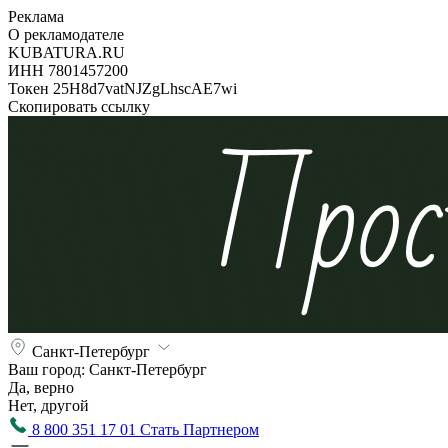
Реклама
О рекламодателе
KUBATURA.RU
ИНН 7801457200
Токен 25H8d7vatNJZgLhscAE7wi
Скопировать ссылку
Санкт-Петербург
Ваш город:
Санкт-Петербург
Да, верно
Нет, другой
8 800 351 17 01
Стать Партнером