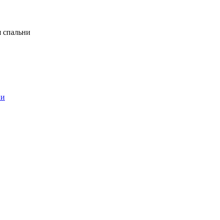
я спальни
ни