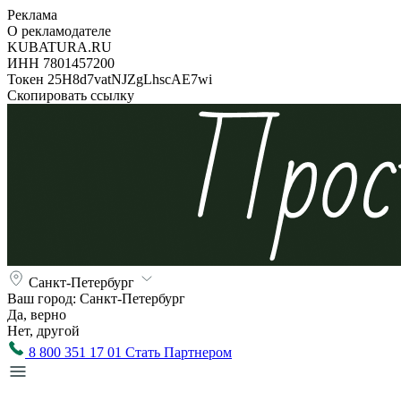
Реклама
О рекламодателе
KUBATURA.RU
ИНН 7801457200
Токен 25H8d7vatNJZgLhscAE7wi
Скопировать ссылку
Санкт-Петербург
Ваш город:
Санкт-Петербург
Да, верно
Нет, другой
8 800 351 17 01
Стать Партнером