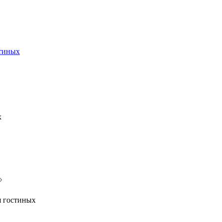
стиных
х
я гостиных