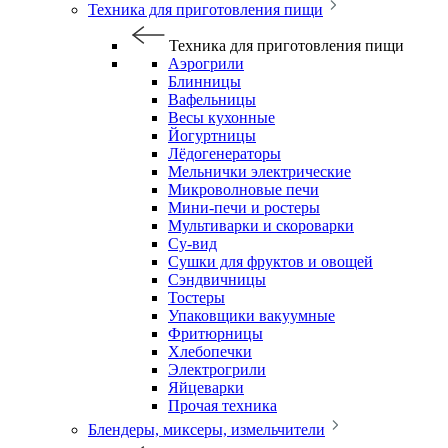
Техника для приготовления пищи
Техника для приготовления пищи
Аэрогрили
Блинницы
Вафельницы
Весы кухонные
Йогуртницы
Лёдогенераторы
Мельнички электрические
Микроволновые печи
Мини-печи и ростеры
Мультиварки и скороварки
Су-вид
Сушки для фруктов и овощей
Сэндвичницы
Тостеры
Упаковщики вакуумные
Фритюрницы
Хлебопечки
Электрогрили
Яйцеварки
Прочая техника
Блендеры, миксеры, измельчители