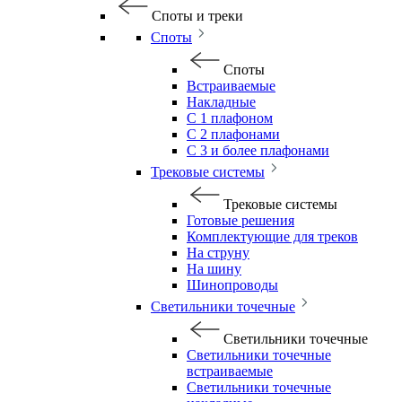
Споты и треки
Споты
Споты
Встраиваемые
Накладные
С 1 плафоном
С 2 плафонами
С 3 и более плафонами
Трековые системы
Трековые системы
Готовые решения
Комплектующие для треков
На струну
На шину
Шинопроводы
Светильники точечные
Светильники точечные
Светильники точечные
встраиваемые
Светильники точечные