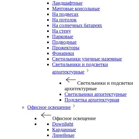
Ландшафтные
Мачтовые консольные
На подвесах
На потолок
На солнечных батареях
На стену
Парковые
Подводные
Прожекторы
Фонарики
Светильники уличные наземные
Светильники и подсветки
архитектурные
Светильники и подсветки
архитектурные
Светильники архитектурные
Подсветка архитектурная
Офисное освещение
Офисное освещение
Downlight
Карданные
Линейные