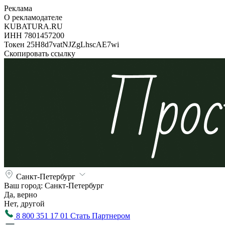
Реклама
О рекламодателе
KUBATURA.RU
ИНН 7801457200
Токен 25H8d7vatNJZgLhscAE7wi
Скопировать ссылку
Санкт-Петербург
Ваш город:
Санкт-Петербург
Да, верно
Нет, другой
8 800 351 17 01
Стать Партнером