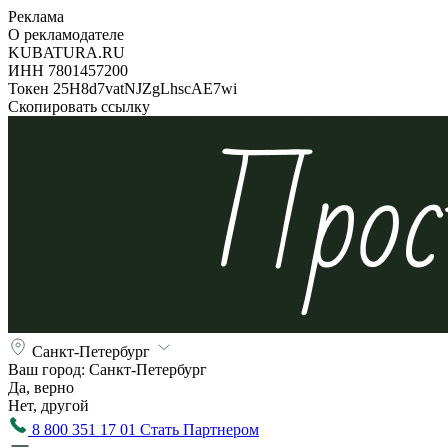
Реклама
О рекламодателе
KUBATURA.RU
ИНН 7801457200
Токен 25H8d7vatNJZgLhscAE7wi
Скопировать ссылку
Санкт-Петербург
Ваш город:
Санкт-Петербург
Да, верно
Нет, другой
8 800 351 17 01
Стать Партнером