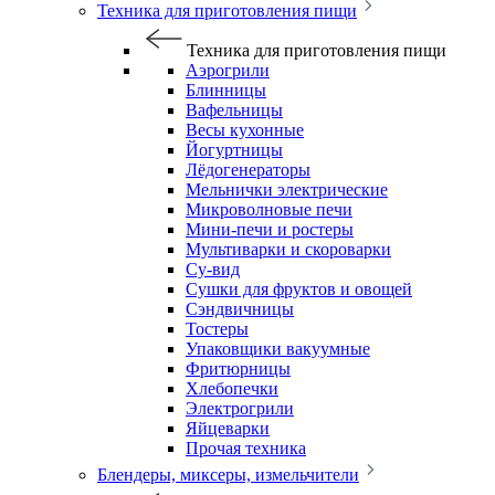
Техника для приготовления пищи
Техника для приготовления пищи
Аэрогрили
Блинницы
Вафельницы
Весы кухонные
Йогуртницы
Лёдогенераторы
Мельнички электрические
Микроволновые печи
Мини-печи и ростеры
Мультиварки и скороварки
Су-вид
Сушки для фруктов и овощей
Сэндвичницы
Тостеры
Упаковщики вакуумные
Фритюрницы
Хлебопечки
Электрогрили
Яйцеварки
Прочая техника
Блендеры, миксеры, измельчители