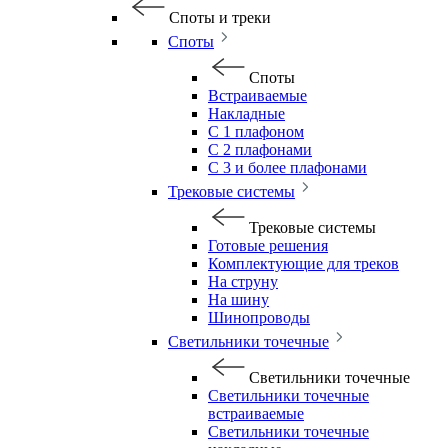
Споты и треки
Споты
Споты
Встраиваемые
Накладные
С 1 плафоном
С 2 плафонами
С 3 и более плафонами
Трековые системы
Трековые системы
Готовые решения
Комплектующие для треков
На струну
На шину
Шинопроводы
Светильники точечные
Светильники точечные
Светильники точечные
встраиваемые
Светильники точечные