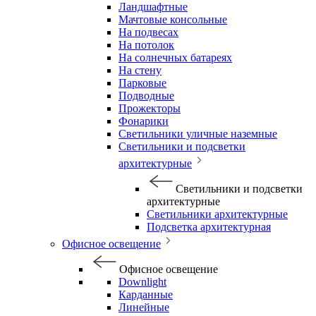
Ландшафтные
Мачтовые консольные
На подвесах
На потолок
На солнечных батареях
На стену
Парковые
Подводные
Прожекторы
Фонарики
Светильники уличные наземные
Светильники и подсветки
архитектурные
Светильники и подсветки
архитектурные
Светильники архитектурные
Подсветка архитектурная
Офисное освещение
Офисное освещение
Downlight
Карданные
Линейные