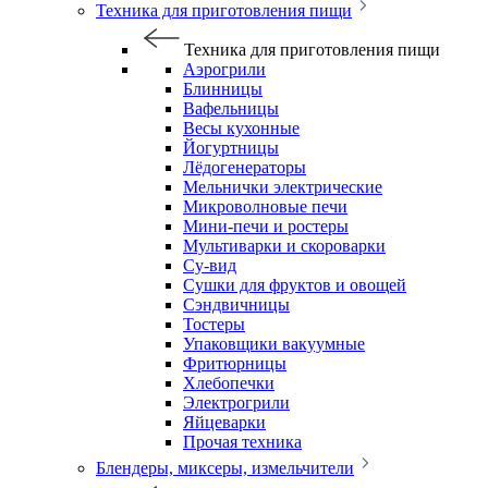
Техника для приготовления пищи
Техника для приготовления пищи
Аэрогрили
Блинницы
Вафельницы
Весы кухонные
Йогуртницы
Лёдогенераторы
Мельнички электрические
Микроволновые печи
Мини-печи и ростеры
Мультиварки и скороварки
Су-вид
Сушки для фруктов и овощей
Сэндвичницы
Тостеры
Упаковщики вакуумные
Фритюрницы
Хлебопечки
Электрогрили
Яйцеварки
Прочая техника
Блендеры, миксеры, измельчители