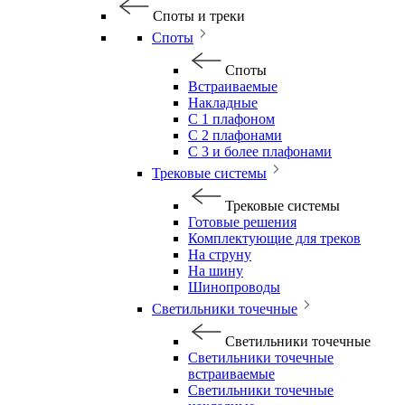
Споты и треки
Споты
Споты
Встраиваемые
Накладные
С 1 плафоном
С 2 плафонами
С 3 и более плафонами
Трековые системы
Трековые системы
Готовые решения
Комплектующие для треков
На струну
На шину
Шинопроводы
Светильники точечные
Светильники точечные
Светильники точечные
встраиваемые
Светильники точечные