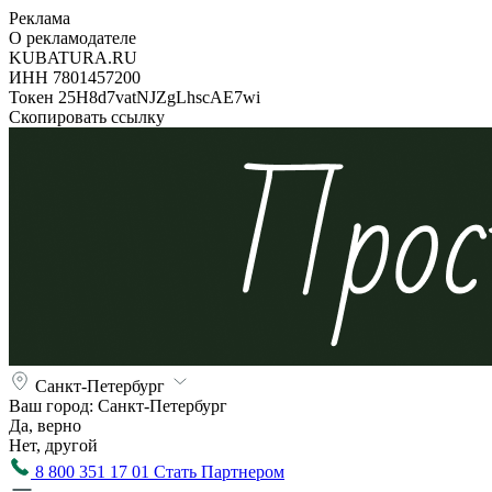
Реклама
О рекламодателе
KUBATURA.RU
ИНН 7801457200
Токен 25H8d7vatNJZgLhscAE7wi
Скопировать ссылку
Санкт-Петербург
Ваш город:
Санкт-Петербург
Да, верно
Нет, другой
8 800 351 17 01
Стать Партнером