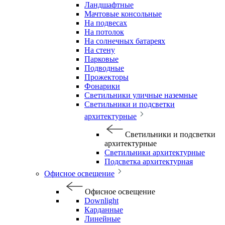
Ландшафтные
Мачтовые консольные
На подвесах
На потолок
На солнечных батареях
На стену
Парковые
Подводные
Прожекторы
Фонарики
Светильники уличные наземные
Светильники и подсветки
архитектурные
Светильники и подсветки
архитектурные
Светильники архитектурные
Подсветка архитектурная
Офисное освещение
Офисное освещение
Downlight
Карданные
Линейные