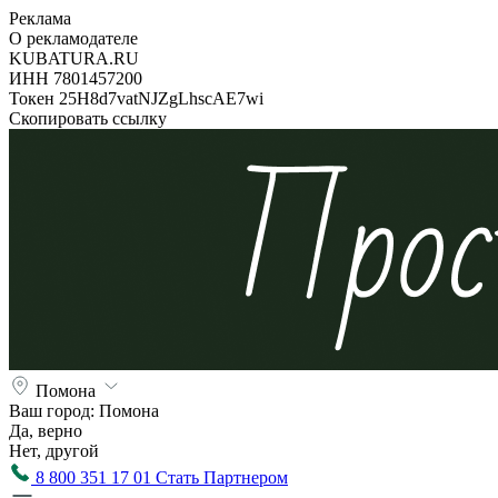
Реклама
О рекламодателе
KUBATURA.RU
ИНН 7801457200
Токен 25H8d7vatNJZgLhscAE7wi
Скопировать ссылку
Помона
Ваш город:
Помона
Да, верно
Нет, другой
8 800 351 17 01
Стать Партнером