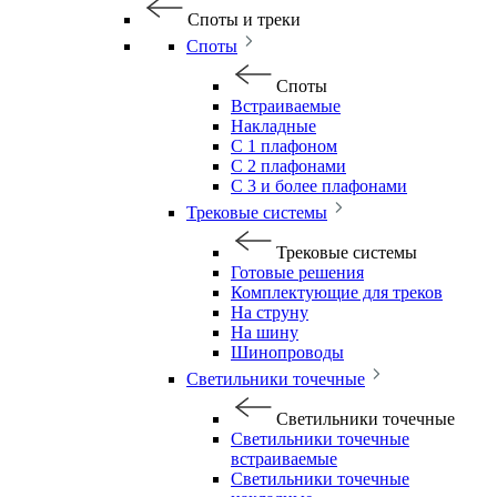
Споты и треки
Споты
Споты
Встраиваемые
Накладные
С 1 плафоном
С 2 плафонами
С 3 и более плафонами
Трековые системы
Трековые системы
Готовые решения
Комплектующие для треков
На струну
На шину
Шинопроводы
Светильники точечные
Светильники точечные
Светильники точечные
встраиваемые
Светильники точечные