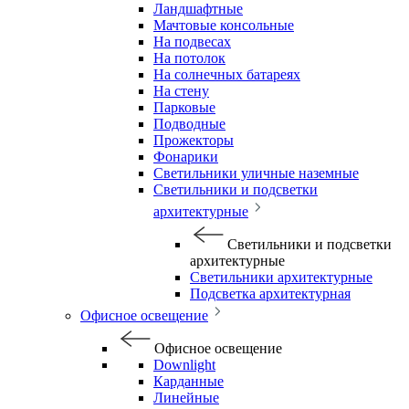
Ландшафтные
Мачтовые консольные
На подвесах
На потолок
На солнечных батареях
На стену
Парковые
Подводные
Прожекторы
Фонарики
Светильники уличные наземные
Светильники и подсветки
архитектурные
Светильники и подсветки
архитектурные
Светильники архитектурные
Подсветка архитектурная
Офисное освещение
Офисное освещение
Downlight
Карданные
Линейные