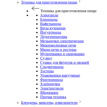
Техника для приготовления пищи
Техника для приготовления пищи
Аэрогрили
Блинницы
Вафельницы
Весы кухонные
Йогуртницы
Лёдогенераторы
Мельнички электрические
Микроволновые печи
Мини-печи и ростеры
Мультиварки и скороварки
Су-вид
Сушки для фруктов и овощей
Сэндвичницы
Тостеры
Упаковщики вакуумные
Фритюрницы
Хлебопечки
Электрогрили
Яйцеварки
Прочая техника
Блендеры, миксеры, измельчители