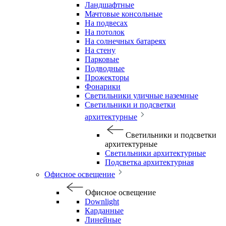
Ландшафтные
Мачтовые консольные
На подвесах
На потолок
На солнечных батареях
На стену
Парковые
Подводные
Прожекторы
Фонарики
Светильники уличные наземные
Светильники и подсветки
архитектурные
Светильники и подсветки
архитектурные
Светильники архитектурные
Подсветка архитектурная
Офисное освещение
Офисное освещение
Downlight
Карданные
Линейные