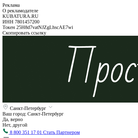
Реклама
О рекламодателе
KUBATURA.RU
ИНН 7801457200
Токен 25H8d7vatNJZgLhscAE7wi
Скопировать ссылку
Санкт-Петербург
Ваш город:
Санкт-Петербург
Да, верно
Нет, другой
8 800 351 17 01
Стать Партнером