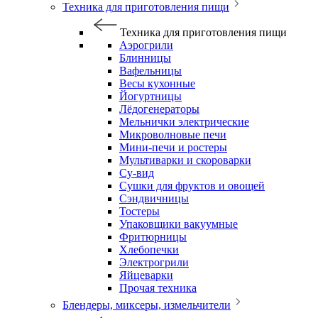
Техника для приготовления пищи
Техника для приготовления пищи
Аэрогрили
Блинницы
Вафельницы
Весы кухонные
Йогуртницы
Лёдогенераторы
Мельнички электрические
Микроволновые печи
Мини-печи и ростеры
Мультиварки и скороварки
Су-вид
Сушки для фруктов и овощей
Сэндвичницы
Тостеры
Упаковщики вакуумные
Фритюрницы
Хлебопечки
Электрогрили
Яйцеварки
Прочая техника
Блендеры, миксеры, измельчители