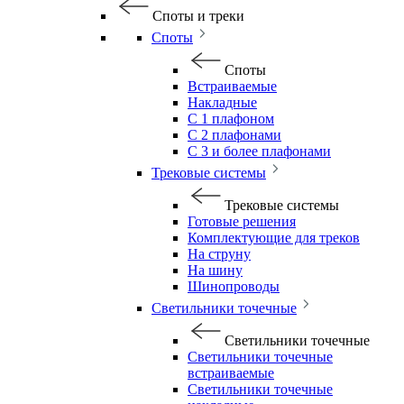
Споты и треки
Споты
Споты
Встраиваемые
Накладные
С 1 плафоном
С 2 плафонами
С 3 и более плафонами
Трековые системы
Трековые системы
Готовые решения
Комплектующие для треков
На струну
На шину
Шинопроводы
Светильники точечные
Светильники точечные
Светильники точечные
встраиваемые
Светильники точечные