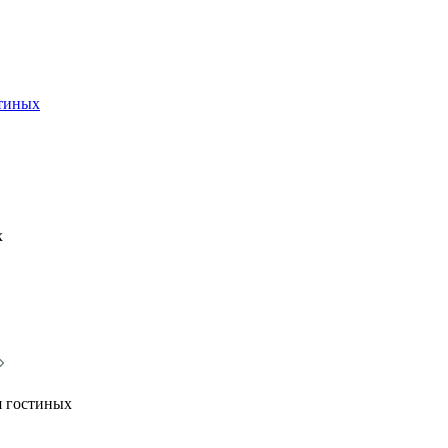
стиных
х
я гостиных