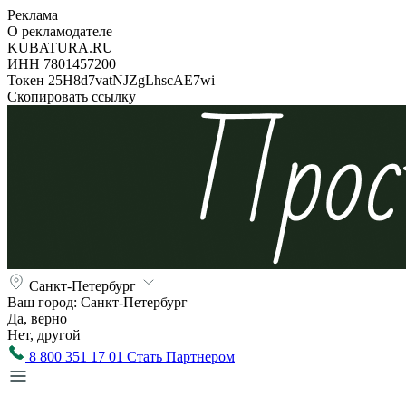
Реклама
О рекламодателе
KUBATURA.RU
ИНН 7801457200
Токен 25H8d7vatNJZgLhscAE7wi
Скопировать ссылку
Санкт-Петербург
Ваш город:
Санкт-Петербург
Да, верно
Нет, другой
8 800 351 17 01
Стать Партнером