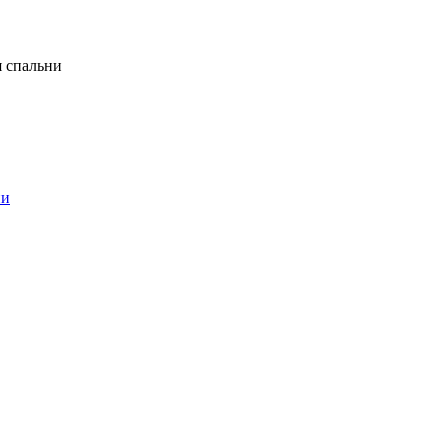
я спальни
ни