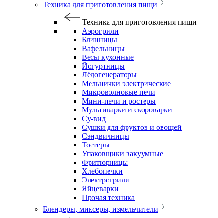
Техника для приготовления пищи
Техника для приготовления пищи
Аэрогрили
Блинницы
Вафельницы
Весы кухонные
Йогуртницы
Лёдогенераторы
Мельнички электрические
Микроволновые печи
Мини-печи и ростеры
Мультиварки и скороварки
Су-вид
Сушки для фруктов и овощей
Сэндвичницы
Тостеры
Упаковщики вакуумные
Фритюрницы
Хлебопечки
Электрогрили
Яйцеварки
Прочая техника
Блендеры, миксеры, измельчители