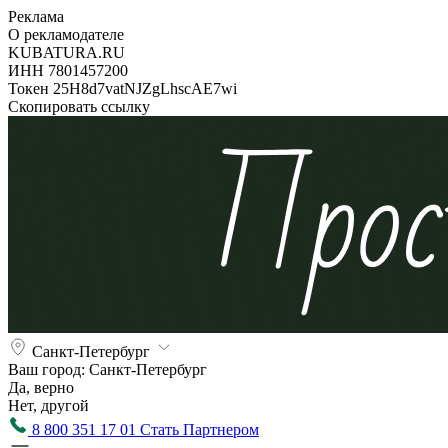
Реклама
О рекламодателе
KUBATURA.RU
ИНН 7801457200
Токен 25H8d7vatNJZgLhscAE7wi
Скопировать ссылку
Санкт-Петербург
Ваш город:
Санкт-Петербург
Да, верно
Нет, другой
8 800 351 17 01
Стать Партнером