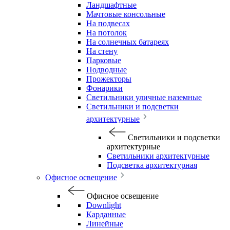
Ландшафтные
Мачтовые консольные
На подвесах
На потолок
На солнечных батареях
На стену
Парковые
Подводные
Прожекторы
Фонарики
Светильники уличные наземные
Светильники и подсветки
архитектурные
Светильники и подсветки
архитектурные
Светильники архитектурные
Подсветка архитектурная
Офисное освещение
Офисное освещение
Downlight
Карданные
Линейные