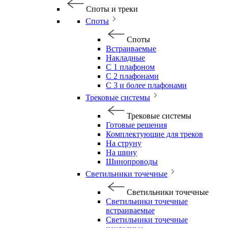
Споты и треки
Споты
Споты
Встраиваемые
Накладные
С 1 плафоном
С 2 плафонами
С 3 и более плафонами
Трековые системы
Трековые системы
Готовые решения
Комплектующие для треков
На струну
На шину
Шинопроводы
Светильники точечные
Светильники точечные
Светильники точечные
встраиваемые
Светильники точечные