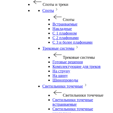
Споты и треки
Споты
Споты
Встраиваемые
Накладные
С 1 плафоном
С 2 плафонами
С 3 и более плафонами
Трековые системы
Трековые системы
Готовые решения
Комплектующие для треков
На струну
На шину
Шинопроводы
Светильники точечные
Светильники точечные
Светильники точечные
встраиваемые
Светильники точечные