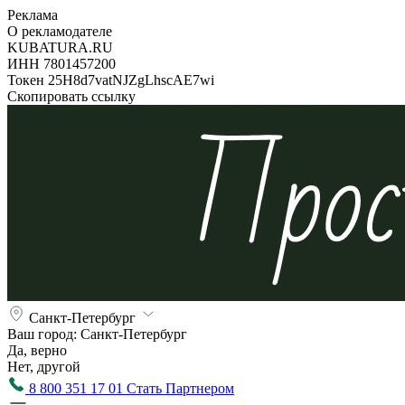
Реклама
О рекламодателе
KUBATURA.RU
ИНН 7801457200
Токен 25H8d7vatNJZgLhscAE7wi
Скопировать ссылку
Санкт-Петербург
Ваш город:
Санкт-Петербург
Да, верно
Нет, другой
8 800 351 17 01
Стать Партнером