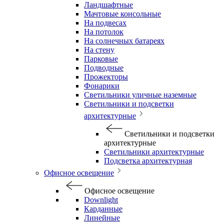
Ландшафтные
Мачтовые консольные
На подвесах
На потолок
На солнечных батареях
На стену
Парковые
Подводные
Прожекторы
Фонарики
Светильники уличные наземные
Светильники и подсветки
архитектурные
Светильники и подсветки
архитектурные
Светильники архитектурные
Подсветка архитектурная
Офисное освещение
Офисное освещение
Downlight
Карданные
Линейные