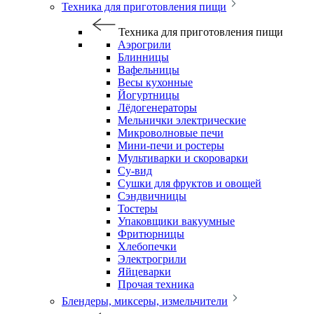
Техника для приготовления пищи
Техника для приготовления пищи
Аэрогрили
Блинницы
Вафельницы
Весы кухонные
Йогуртницы
Лёдогенераторы
Мельнички электрические
Микроволновые печи
Мини-печи и ростеры
Мультиварки и скороварки
Су-вид
Сушки для фруктов и овощей
Сэндвичницы
Тостеры
Упаковщики вакуумные
Фритюрницы
Хлебопечки
Электрогрили
Яйцеварки
Прочая техника
Блендеры, миксеры, измельчители