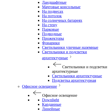
Ландшафтные
Мачтовые консольные
На подвесах
На потолок
На солнечных батареях
На стену
Парковые
Подводные
Прожекторы
Фонарики
Светильники уличные наземные
Светильники и подсветки
архитектурные
Светильники и подсветки
архитектурные
Светильники архитектурные
Подсветка архитектурная
Офисное освещение
Офисное освещение
Downlight
Карданные
Линейные