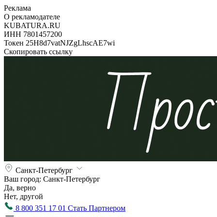
Реклама
О рекламодателе
KUBATURA.RU
ИНН 7801457200
Токен 25H8d7vatNJZgLhscAE7wi
Скопировать ссылку
Санкт-Петербург
Ваш город:
Санкт-Петербург
Да, верно
Нет, другой
8 800 351 17 01
Стать Партнером