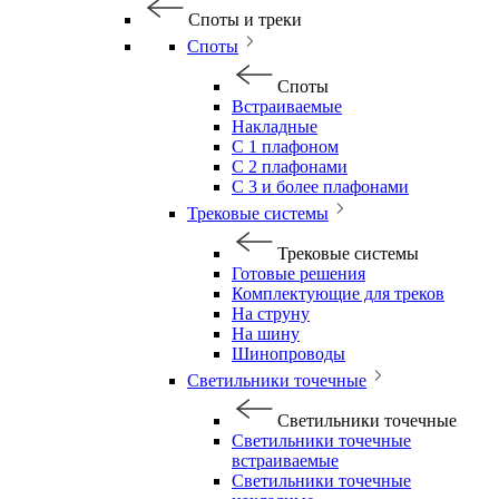
Споты и треки
Споты
Споты
Встраиваемые
Накладные
С 1 плафоном
С 2 плафонами
С 3 и более плафонами
Трековые системы
Трековые системы
Готовые решения
Комплектующие для треков
На струну
На шину
Шинопроводы
Светильники точечные
Светильники точечные
Светильники точечные
встраиваемые
Светильники точечные