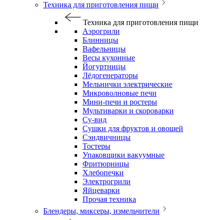
Техника для приготовления пищи
Техника для приготовления пищи
Аэрогрили
Блинницы
Вафельницы
Весы кухонные
Йогуртницы
Лёдогенераторы
Мельнички электрические
Микроволновые печи
Мини-печи и ростеры
Мультиварки и скороварки
Су-вид
Сушки для фруктов и овощей
Сэндвичницы
Тостеры
Упаковщики вакуумные
Фритюрницы
Хлебопечки
Электрогрили
Яйцеварки
Прочая техника
Блендеры, миксеры, измельчители