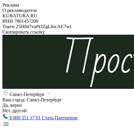
Реклама
О рекламодателе
KUBATURA.RU
ИНН 7801457200
Токен 25H8d7vatNJZgLhscAE7wi
Скопировать ссылку
Санкт-Петербург
Ваш город:
Санкт-Петербург
Да, верно
Нет, другой
8 800 351 17 01
Стать Партнером