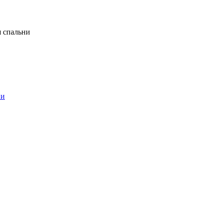
я спальни
ни