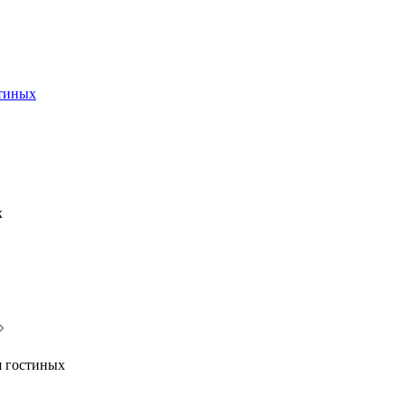
стиных
х
я гостиных