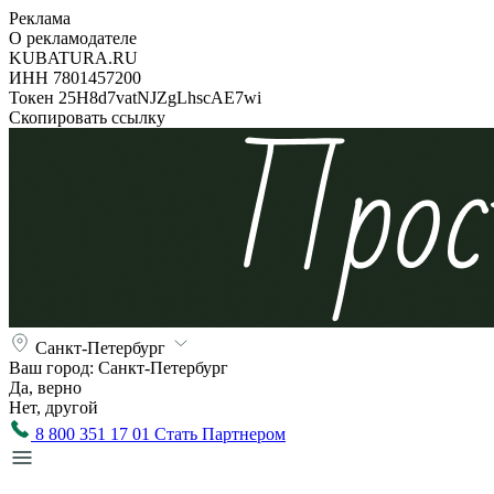
Реклама
О рекламодателе
KUBATURA.RU
ИНН 7801457200
Токен 25H8d7vatNJZgLhscAE7wi
Скопировать ссылку
Санкт-Петербург
Ваш город:
Санкт-Петербург
Да, верно
Нет, другой
8 800 351 17 01
Стать Партнером