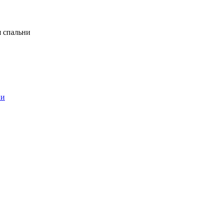
я спальни
ни