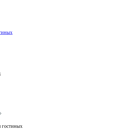
стиных
х
я гостиных