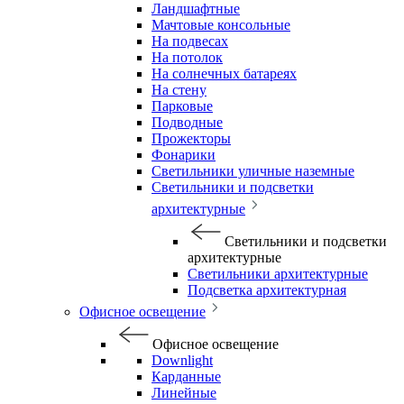
Ландшафтные
Мачтовые консольные
На подвесах
На потолок
На солнечных батареях
На стену
Парковые
Подводные
Прожекторы
Фонарики
Светильники уличные наземные
Светильники и подсветки
архитектурные
Светильники и подсветки
архитектурные
Светильники архитектурные
Подсветка архитектурная
Офисное освещение
Офисное освещение
Downlight
Карданные
Линейные