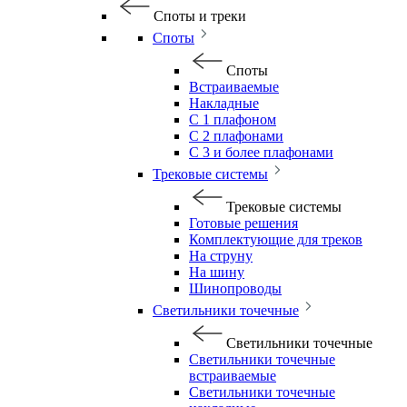
Споты и треки
Споты
Споты
Встраиваемые
Накладные
С 1 плафоном
С 2 плафонами
С 3 и более плафонами
Трековые системы
Трековые системы
Готовые решения
Комплектующие для треков
На струну
На шину
Шинопроводы
Светильники точечные
Светильники точечные
Светильники точечные
встраиваемые
Светильники точечные