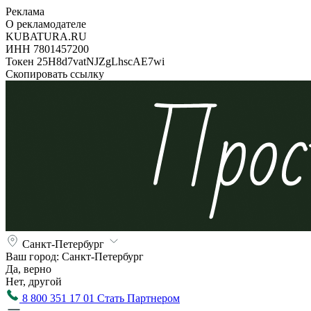
Реклама
О рекламодателе
KUBATURA.RU
ИНН 7801457200
Токен 25H8d7vatNJZgLhscAE7wi
Скопировать ссылку
Санкт-Петербург
Ваш город:
Санкт-Петербург
Да, верно
Нет, другой
8 800 351 17 01
Стать Партнером