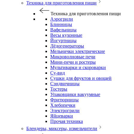
Техника для приготовления пищи
Техника для приготовления пищи
Аэрогрили
Блинницы
Вафельницы
Весы кухонные
Йогуртницы
Лёдогенераторы
Мельнички электрические
Микроволновые печи
Мини-печи и ростеры
Мультиварки и скороварки
Су-вид
Сушки для фруктов и овощей
Сэндвичницы
Тостеры
Упаковщики вакуумные
Фритюрницы
Хлебопечки
Электрогрили
Яйцеварки
Прочая техника
Блендеры, миксеры, измельчители