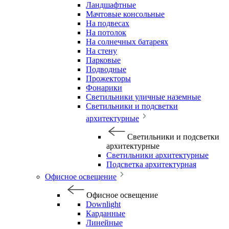
Ландшафтные
Мачтовые консольные
На подвесах
На потолок
На солнечных батареях
На стену
Парковые
Подводные
Прожекторы
Фонарики
Светильники уличные наземные
Светильники и подсветки
архитектурные
Светильники и подсветки
архитектурные
Светильники архитектурные
Подсветка архитектурная
Офисное освещение
Офисное освещение
Downlight
Карданные
Линейные