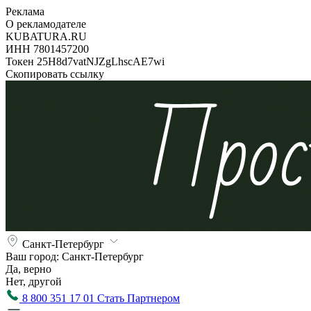
Реклама
О рекламодателе
KUBATURA.RU
ИНН 7801457200
Токен 25H8d7vatNJZgLhscAE7wi
Скопировать ссылку
Санкт-Петербург
Ваш город:
Санкт-Петербург
Да, верно
Нет, другой
8 800 351 17 01
Стать Партнером