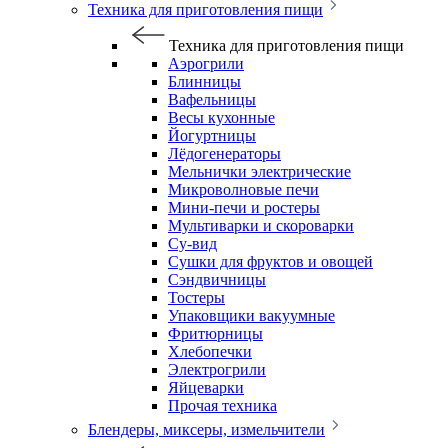
Техника для приготовления пищи
Техника для приготовления пищи
Аэрогрили
Блинницы
Вафельницы
Весы кухонные
Йогуртницы
Лёдогенераторы
Мельнички электрические
Микроволновые печи
Мини-печи и ростеры
Мультиварки и скороварки
Су-вид
Сушки для фруктов и овощей
Сэндвичницы
Тостеры
Упаковщики вакуумные
Фритюрницы
Хлебопечки
Электрогрили
Яйцеварки
Прочая техника
Блендеры, миксеры, измельчители