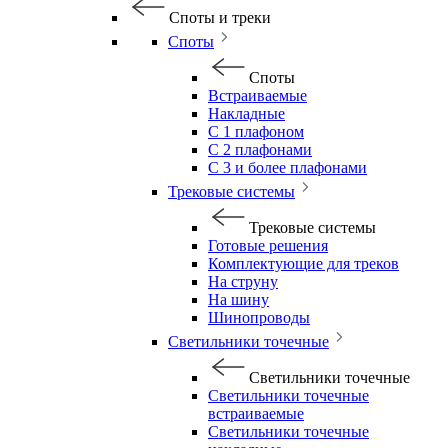
Споты и треки
Споты
Споты
Встраиваемые
Накладные
С 1 плафоном
С 2 плафонами
С 3 и более плафонами
Трековые системы
Трековые системы
Готовые решения
Комплектующие для треков
На струну
На шину
Шинопроводы
Светильники точечные
Светильники точечные
Светильники точечные
встраиваемые
Светильники точечные