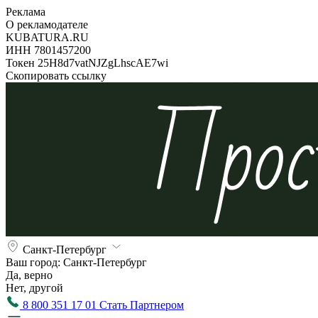
Реклама
О рекламодателе
KUBATURA.RU
ИНН 7801457200
Токен 25H8d7vatNJZgLhscAE7wi
Скопировать ссылку
Санкт-Петербург
Ваш город:
Санкт-Петербург
Да, верно
Нет, другой
8 800 351 17 01
Стать Партнером