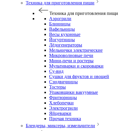
Техника для приготовления пищи
Техника для приготовления пищи
Аэрогрили
Блинницы
Вафельницы
Весы кухонные
Йогуртницы
Лёдогенераторы
Мельнички электрические
Микроволновые печи
Мини-печи и ростеры
Мультиварки и скороварки
Су-вид
Сушки для фруктов и овощей
Сэндвичницы
Тостеры
Упаковщики вакуумные
Фритюрницы
Хлебопечки
Электрогрили
Яйцеварки
Прочая техника
Блендеры, миксеры, измельчители