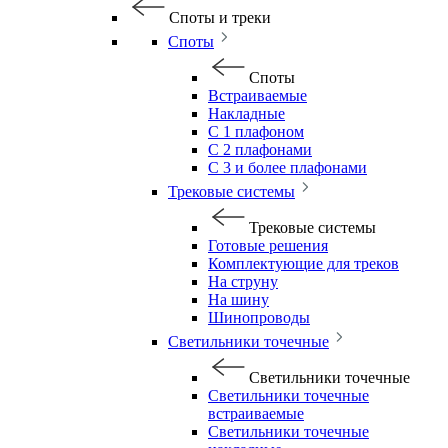
Споты и треки
Споты
Споты
Встраиваемые
Накладные
С 1 плафоном
С 2 плафонами
С 3 и более плафонами
Трековые системы
Трековые системы
Готовые решения
Комплектующие для треков
На струну
На шину
Шинопроводы
Светильники точечные
Светильники точечные
Светильники точечные
встраиваемые
Светильники точечные