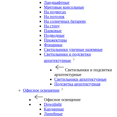
Ландшафтные
Мачтовые консольные
На подвесах
На потолок
На солнечных батареях
На стену
Парковые
Подводные
Прожекторы
Фонарики
Светильники уличные наземные
Светильники и подсветки
архитектурные
Светильники и подсветки
архитектурные
Светильники архитектурные
Подсветка архитектурная
Офисное освещение
Офисное освещение
Downlight
Карданные
Линейные