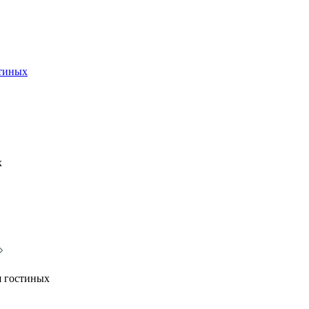
стиных
х
я гостиных