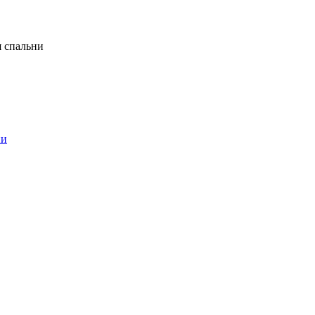
я спальни
ни