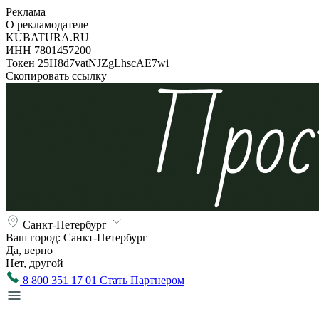
Реклама
О рекламодателе
KUBATURA.RU
ИНН 7801457200
Токен 25H8d7vatNJZgLhscAE7wi
Скопировать ссылку
Санкт-Петербург
Ваш город:
Санкт-Петербург
Да, верно
Нет, другой
8 800 351 17 01
Стать Партнером