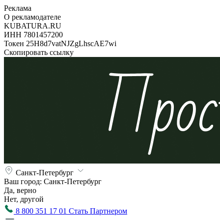
Реклама
О рекламодателе
KUBATURA.RU
ИНН 7801457200
Токен 25H8d7vatNJZgLhscAE7wi
Скопировать ссылку
Санкт-Петербург
Ваш город:
Санкт-Петербург
Да, верно
Нет, другой
8 800 351 17 01
Стать Партнером