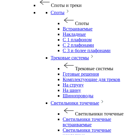
Споты и треки
Споты
Споты
Встраиваемые
Накладные
С 1 плафоном
С 2 плафонами
С 3 и более плафонами
Трековые системы
Трековые системы
Готовые решения
Комплектующие для треков
На струну
На шину
Шинопроводы
Светильники точечные
Светильники точечные
Светильники точечные
встраиваемые
Светильники точечные