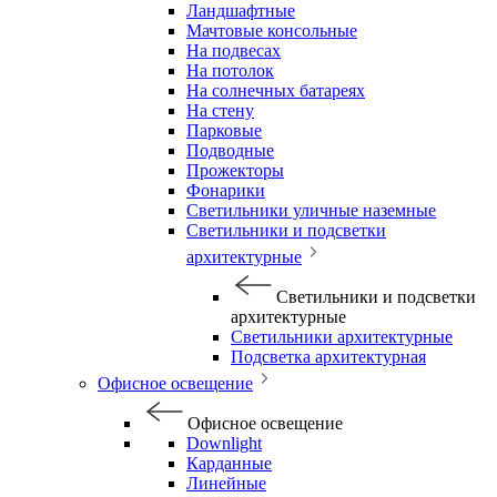
Ландшафтные
Мачтовые консольные
На подвесах
На потолок
На солнечных батареях
На стену
Парковые
Подводные
Прожекторы
Фонарики
Светильники уличные наземные
Светильники и подсветки
архитектурные
Светильники и подсветки
архитектурные
Светильники архитектурные
Подсветка архитектурная
Офисное освещение
Офисное освещение
Downlight
Карданные
Линейные