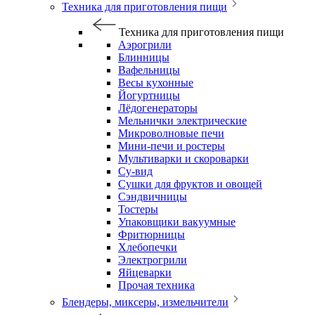
Техника для приготовления пищи
Техника для приготовления пищи
Аэрогрили
Блинницы
Вафельницы
Весы кухонные
Йогуртницы
Лёдогенераторы
Мельнички электрические
Микроволновые печи
Мини-печи и ростеры
Мультиварки и скороварки
Су-вид
Сушки для фруктов и овощей
Сэндвичницы
Тостеры
Упаковщики вакуумные
Фритюрницы
Хлебопечки
Электрогрили
Яйцеварки
Прочая техника
Блендеры, миксеры, измельчители