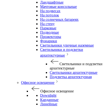
Ландшафтные
Мачтовые консольные
На подвесах
На потолок
На солнечных батареях
На стену
Парковые
Подводные
Прожекторы
Фонарики
Светильники уличные наземные
Светильники и подсветки
архитектурные
Светильники и подсветки
архитектурные
Светильники архитектурные
Подсветка архитектурная
Офисное освещение
Офисное освещение
Downlight
Карданные
Линейные