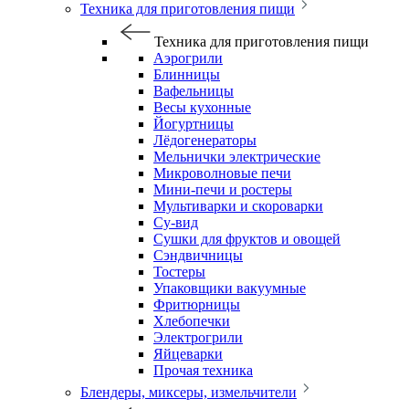
Техника для приготовления пищи
Техника для приготовления пищи
Аэрогрили
Блинницы
Вафельницы
Весы кухонные
Йогуртницы
Лёдогенераторы
Мельнички электрические
Микроволновые печи
Мини-печи и ростеры
Мультиварки и скороварки
Су-вид
Сушки для фруктов и овощей
Сэндвичницы
Тостеры
Упаковщики вакуумные
Фритюрницы
Хлебопечки
Электрогрили
Яйцеварки
Прочая техника
Блендеры, миксеры, измельчители