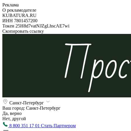
Реклама
О рекламодателе
KUBATURA.RU
ИНН 7801457200
Токен 25H8d7vatNJZgLhscAE7wi
Скопировать ссылку
Санкт-Петербург
Ваш город:
Санкт-Петербург
Да, верно
Нет, другой
8 800 351 17 01
Стать Партнером