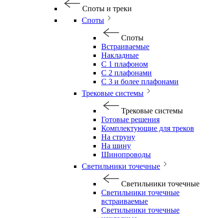
Споты и треки
Споты
Споты
Встраиваемые
Накладные
С 1 плафоном
С 2 плафонами
С 3 и более плафонами
Трековые системы
Трековые системы
Готовые решения
Комплектующие для треков
На струну
На шину
Шинопроводы
Светильники точечные
Светильники точечные
Светильники точечные
встраиваемые
Светильники точечные