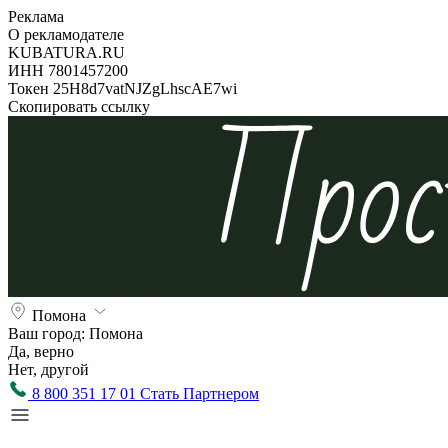
Реклама
О рекламодателе
KUBATURA.RU
ИНН 7801457200
Токен 25H8d7vatNJZgLhscAE7wi
Скопировать ссылку
Помона
Ваш город:
Помона
Да, верно
Нет, другой
8 800 351 17 01
Стать Партнером