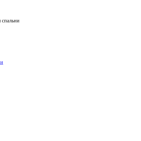
я спальни
ни