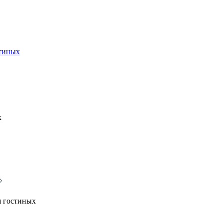
стиных
х
я гостиных