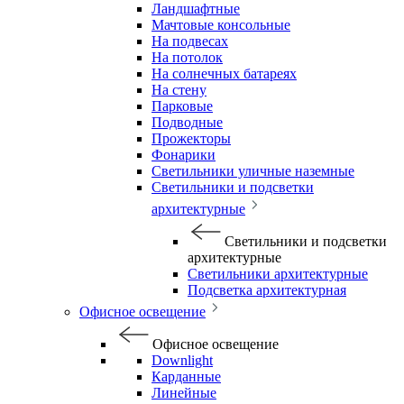
Ландшафтные
Мачтовые консольные
На подвесах
На потолок
На солнечных батареях
На стену
Парковые
Подводные
Прожекторы
Фонарики
Светильники уличные наземные
Светильники и подсветки
архитектурные
Светильники и подсветки
архитектурные
Светильники архитектурные
Подсветка архитектурная
Офисное освещение
Офисное освещение
Downlight
Карданные
Линейные