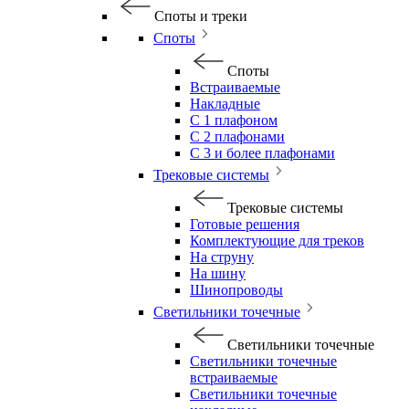
Споты и треки
Споты
Споты
Встраиваемые
Накладные
С 1 плафоном
С 2 плафонами
С 3 и более плафонами
Трековые системы
Трековые системы
Готовые решения
Комплектующие для треков
На струну
На шину
Шинопроводы
Светильники точечные
Светильники точечные
Светильники точечные
встраиваемые
Светильники точечные