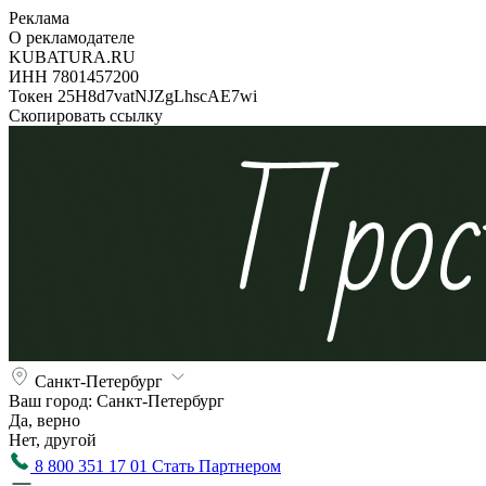
Реклама
О рекламодателе
KUBATURA.RU
ИНН 7801457200
Токен 25H8d7vatNJZgLhscAE7wi
Скопировать ссылку
Санкт-Петербург
Ваш город:
Санкт-Петербург
Да, верно
Нет, другой
8 800 351 17 01
Стать Партнером