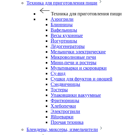
Техника для приготовления пищи
Техника для приготовления пищи
Аэрогрили
Блинницы
Вафельницы
Весы кухонные
Йогуртницы
Лёдогенераторы
Мельнички электрические
Микроволновые печи
Мини-печи и ростеры
Мультиварки и скороварки
Су-вид
Сушки для фруктов и овощей
Сэндвичницы
Тостеры
Упаковщики вакуумные
Фритюрницы
Хлебопечки
Электрогрили
Яйцеварки
Прочая техника
Блендеры, миксеры, измельчители