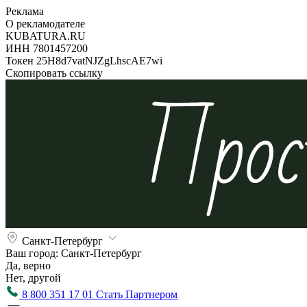
Реклама
О рекламодателе
KUBATURA.RU
ИНН 7801457200
Токен 25H8d7vatNJZgLhscAE7wi
Скопировать ссылку
Санкт-Петербург
Ваш город:
Санкт-Петербург
Да, верно
Нет, другой
8 800 351 17 01
Стать Партнером