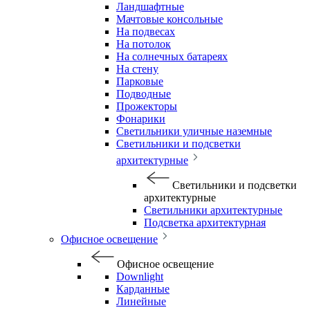
Ландшафтные
Мачтовые консольные
На подвесах
На потолок
На солнечных батареях
На стену
Парковые
Подводные
Прожекторы
Фонарики
Светильники уличные наземные
Светильники и подсветки
архитектурные
Светильники и подсветки
архитектурные
Светильники архитектурные
Подсветка архитектурная
Офисное освещение
Офисное освещение
Downlight
Карданные
Линейные