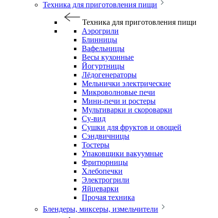
Техника для приготовления пищи
Техника для приготовления пищи
Аэрогрили
Блинницы
Вафельницы
Весы кухонные
Йогуртницы
Лёдогенераторы
Мельнички электрические
Микроволновые печи
Мини-печи и ростеры
Мультиварки и скороварки
Су-вид
Сушки для фруктов и овощей
Сэндвичницы
Тостеры
Упаковщики вакуумные
Фритюрницы
Хлебопечки
Электрогрили
Яйцеварки
Прочая техника
Блендеры, миксеры, измельчители