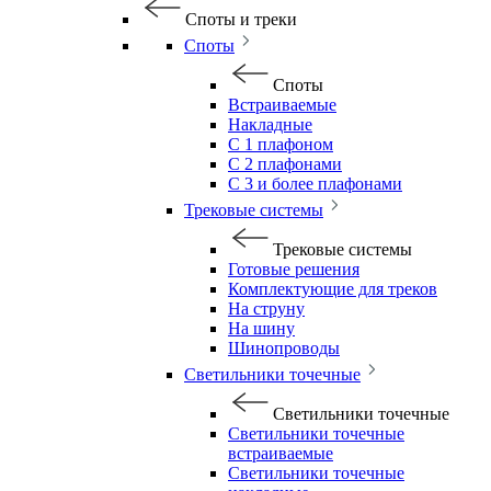
Споты и треки
Споты
Споты
Встраиваемые
Накладные
С 1 плафоном
С 2 плафонами
С 3 и более плафонами
Трековые системы
Трековые системы
Готовые решения
Комплектующие для треков
На струну
На шину
Шинопроводы
Светильники точечные
Светильники точечные
Светильники точечные
встраиваемые
Светильники точечные