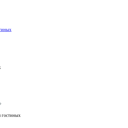
стиных
х
я гостиных