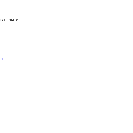
я спальни
ни