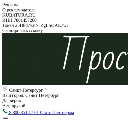
Реклама
О рекламодателе
KUBATURA.RU
ИНН 7801457200
Токен 25H8d7vatNJZgLhscAE7wi
Скопировать ссылку
Санкт-Петербург
Ваш город:
Санкт-Петербург
Да, верно
Нет, другой
8 800 351 17 01
Стать Партнером