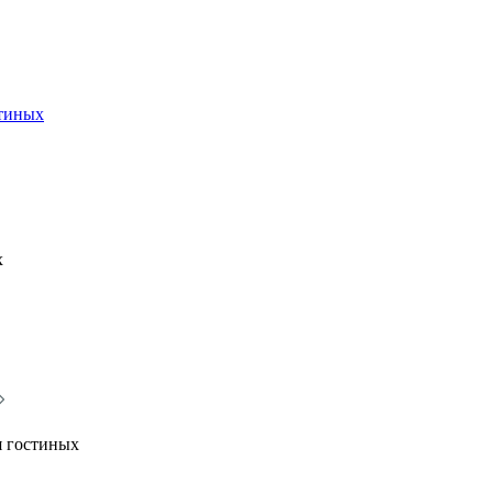
стиных
х
я гостиных