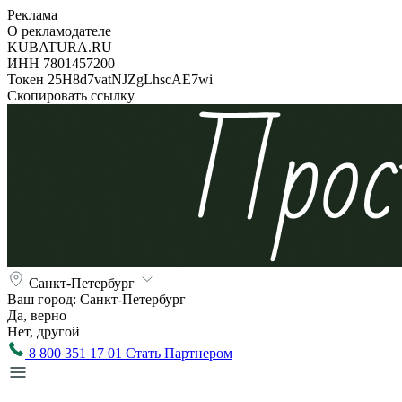
Реклама
О рекламодателе
KUBATURA.RU
ИНН 7801457200
Токен 25H8d7vatNJZgLhscAE7wi
Скопировать ссылку
Санкт-Петербург
Ваш город:
Санкт-Петербург
Да, верно
Нет, другой
8 800 351 17 01
Стать Партнером