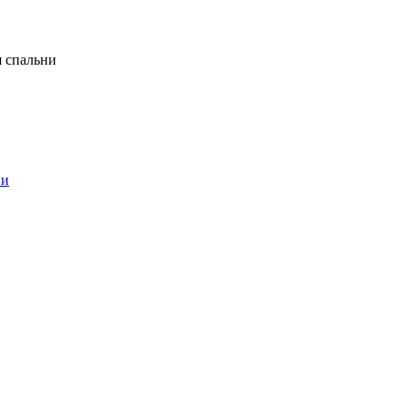
я спальни
ни