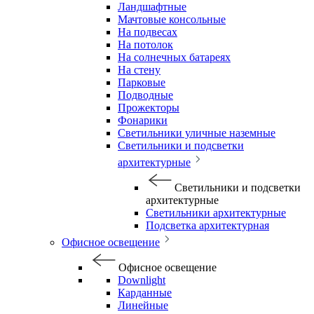
Ландшафтные
Мачтовые консольные
На подвесах
На потолок
На солнечных батареях
На стену
Парковые
Подводные
Прожекторы
Фонарики
Светильники уличные наземные
Светильники и подсветки
архитектурные
Светильники и подсветки
архитектурные
Светильники архитектурные
Подсветка архитектурная
Офисное освещение
Офисное освещение
Downlight
Карданные
Линейные