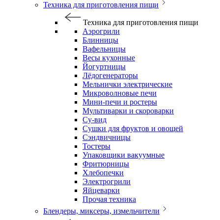
Техника для приготовления пищи
Техника для приготовления пищи
Аэрогрили
Блинницы
Вафельницы
Весы кухонные
Йогуртницы
Лёдогенераторы
Мельнички электрические
Микроволновые печи
Мини-печи и ростеры
Мультиварки и скороварки
Су-вид
Сушки для фруктов и овощей
Сэндвичницы
Тостеры
Упаковщики вакуумные
Фритюрницы
Хлебопечки
Электрогрили
Яйцеварки
Прочая техника
Блендеры, миксеры, измельчители