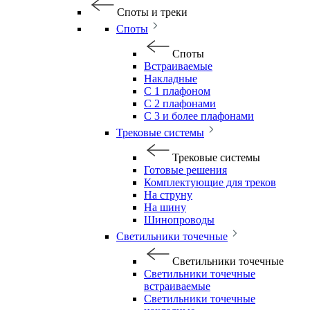
Споты и треки
Споты
Споты
Встраиваемые
Накладные
С 1 плафоном
С 2 плафонами
С 3 и более плафонами
Трековые системы
Трековые системы
Готовые решения
Комплектующие для треков
На струну
На шину
Шинопроводы
Светильники точечные
Светильники точечные
Светильники точечные
встраиваемые
Светильники точечные