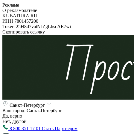
Реклама
О рекламодателе
KUBATURA.RU
ИНН 7801457200
Токен 25H8d7vatNJZgLhscAE7wi
Скопировать ссылку
Санкт-Петербург
Ваш город:
Санкт-Петербург
Да, верно
Нет, другой
8 800 351 17 01
Стать Партнером