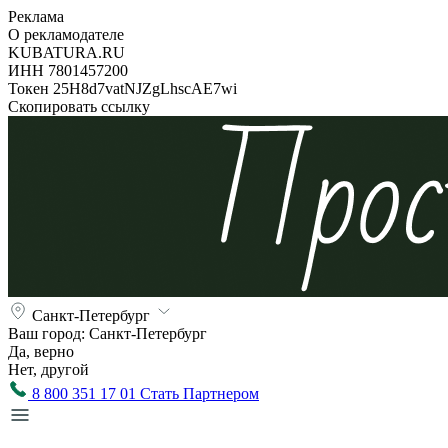
Реклама
О рекламодателе
KUBATURA.RU
ИНН 7801457200
Токен 25H8d7vatNJZgLhscAE7wi
Скопировать ссылку
Санкт-Петербург
Ваш город:
Санкт-Петербург
Да, верно
Нет, другой
8 800 351 17 01
Стать Партнером