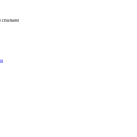
я спальни
ни