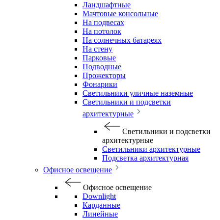
Ландшафтные
Мачтовые консольные
На подвесах
На потолок
На солнечных батареях
На стену
Парковые
Подводные
Прожекторы
Фонарики
Светильники уличные наземные
Светильники и подсветки
архитектурные
Светильники и подсветки
архитектурные
Светильники архитектурные
Подсветка архитектурная
Офисное освещение
Офисное освещение
Downlight
Карданные
Линейные