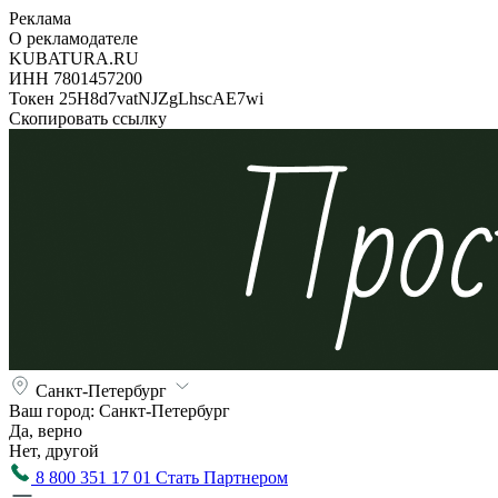
Реклама
О рекламодателе
KUBATURA.RU
ИНН 7801457200
Токен 25H8d7vatNJZgLhscAE7wi
Скопировать ссылку
Санкт-Петербург
Ваш город:
Санкт-Петербург
Да, верно
Нет, другой
8 800 351 17 01
Стать Партнером