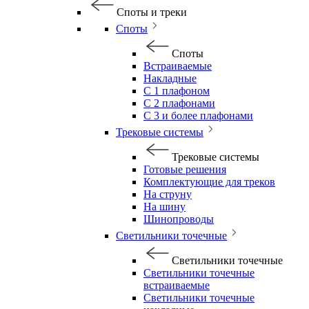
Споты и треки
Споты
Споты
Встраиваемые
Накладные
С 1 плафоном
С 2 плафонами
С 3 и более плафонами
Трековые системы
Трековые системы
Готовые решения
Комплектующие для треков
На струну
На шину
Шинопроводы
Светильники точечные
Светильники точечные
Светильники точечные
встраиваемые
Светильники точечные