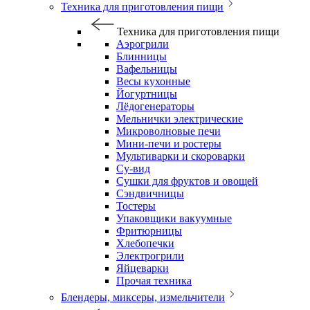
Техника для приготовления пищи
Техника для приготовления пищи
Аэрогрили
Блинницы
Вафельницы
Весы кухонные
Йогуртницы
Лёдогенераторы
Мельнички электрические
Микроволновые печи
Мини-печи и ростеры
Мультиварки и скороварки
Су-вид
Сушки для фруктов и овощей
Сэндвичницы
Тостеры
Упаковщики вакуумные
Фритюрницы
Хлебопечки
Электрогрили
Яйцеварки
Прочая техника
Блендеры, миксеры, измельчители