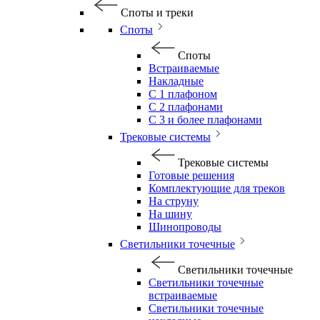
Споты и треки
Споты
Споты
Встраиваемые
Накладные
С 1 плафоном
С 2 плафонами
С 3 и более плафонами
Трековые системы
Трековые системы
Готовые решения
Комплектующие для треков
На струну
На шину
Шинопроводы
Светильники точечные
Светильники точечные
Светильники точечные
встраиваемые
Светильники точечные