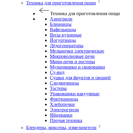
Техника для приготовления пищи
Техника для приготовления пищи
Аэрогрили
Блинницы
Вафельницы
Весы кухонные
Йогуртницы
Лёдогенераторы
Мельнички электрические
Микроволновые печи
Мини-печи и ростеры
Мультиварки и скороварки
Су-вид
Сушки для фруктов и овощей
Сэндвичницы
Тостеры
Упаковщики вакуумные
Фритюрницы
Хлебопечки
Электрогрили
Яйцеварки
Прочая техника
Блендеры, миксеры, измельчители