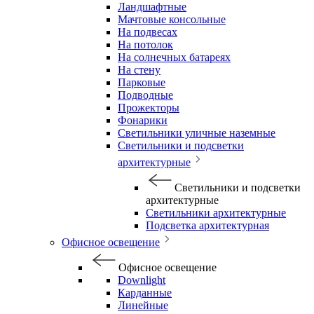
Ландшафтные
Мачтовые консольные
На подвесах
На потолок
На солнечных батареях
На стену
Парковые
Подводные
Прожекторы
Фонарики
Светильники уличные наземные
Светильники и подсветки
архитектурные
Светильники и подсветки
архитектурные
Светильники архитектурные
Подсветка архитектурная
Офисное освещение
Офисное освещение
Downlight
Карданные
Линейные