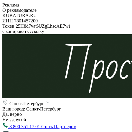
Реклама
О рекламодателе
KUBATURA.RU
ИНН 7801457200
Токен 25H8d7vatNJZgLhscAE7wi
Скопировать ссылку
Санкт-Петербург
Ваш город:
Санкт-Петербург
Да, верно
Нет, другой
8 800 351 17 01
Стать Партнером