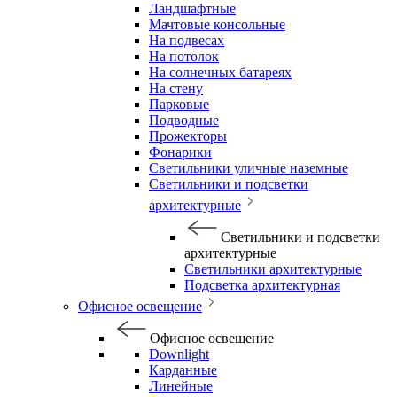
Ландшафтные
Мачтовые консольные
На подвесах
На потолок
На солнечных батареях
На стену
Парковые
Подводные
Прожекторы
Фонарики
Светильники уличные наземные
Светильники и подсветки
архитектурные
Светильники и подсветки
архитектурные
Светильники архитектурные
Подсветка архитектурная
Офисное освещение
Офисное освещение
Downlight
Карданные
Линейные