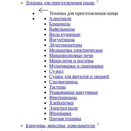
Техника для приготовления пищи
Техника для приготовления пищи
Аэрогрили
Блинницы
Вафельницы
Весы кухонные
Йогуртницы
Лёдогенераторы
Мельнички электрические
Микроволновые печи
Мини-печи и ростеры
Мультиварки и скороварки
Су-вид
Сушки для фруктов и овощей
Сэндвичницы
Тостеры
Упаковщики вакуумные
Фритюрницы
Хлебопечки
Электрогрили
Яйцеварки
Прочая техника
Блендеры, миксеры, измельчители