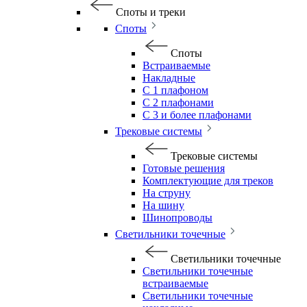
Споты и треки
Споты
Споты
Встраиваемые
Накладные
С 1 плафоном
С 2 плафонами
С 3 и более плафонами
Трековые системы
Трековые системы
Готовые решения
Комплектующие для треков
На струну
На шину
Шинопроводы
Светильники точечные
Светильники точечные
Светильники точечные
встраиваемые
Светильники точечные