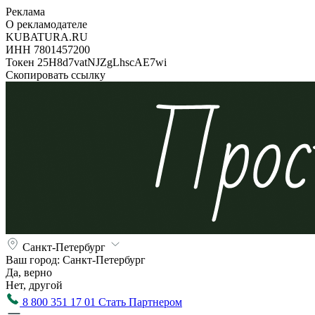
Реклама
О рекламодателе
KUBATURA.RU
ИНН 7801457200
Токен 25H8d7vatNJZgLhscAE7wi
Скопировать ссылку
Санкт-Петербург
Ваш город:
Санкт-Петербург
Да, верно
Нет, другой
8 800 351 17 01
Стать Партнером