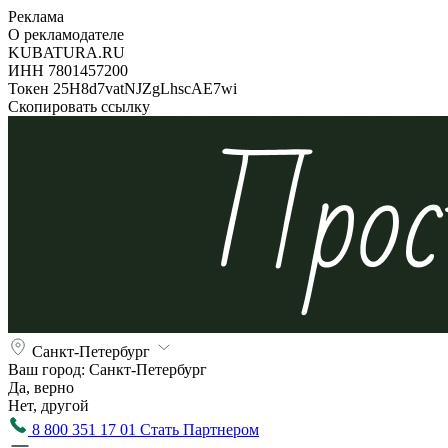
Реклама
О рекламодателе
KUBATURA.RU
ИНН 7801457200
Токен 25H8d7vatNJZgLhscAE7wi
Скопировать ссылку
Санкт-Петербург
Ваш город:
Санкт-Петербург
Да, верно
Нет, другой
8 800 351 17 01
Стать Партнером