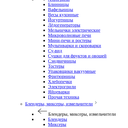
Блинницы
Вафельницы
Весы кухонные
Йогуртницы
Лёдогенераторы
Мельнички электрические
Микроволновые печи
Мини-печи и ростеры
Мультиварки и скороварки
Су-вид
Сушки для фруктов и овощей
Сэндвичницы
Тостеры
Упаковщики вакуумные
Фритюрницы
Хлебопечки
Электрогрили
Яйцеварки
Прочая техника
Блендеры, миксеры, измельчители
Блендеры, миксеры, измельчители
Блендеры
Миксеры