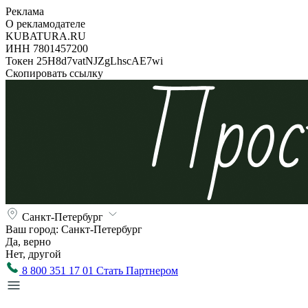
Реклама
О рекламодателе
KUBATURA.RU
ИНН 7801457200
Токен 25H8d7vatNJZgLhscAE7wi
Скопировать ссылку
Санкт-Петербург
Ваш город:
Санкт-Петербург
Да, верно
Нет, другой
8 800 351 17 01
Стать Партнером