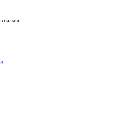
я спальни
ни