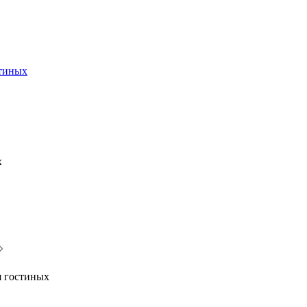
стиных
х
я гостиных