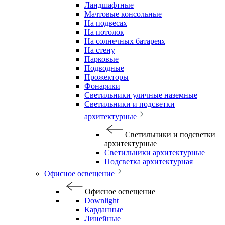
Ландшафтные
Мачтовые консольные
На подвесах
На потолок
На солнечных батареях
На стену
Парковые
Подводные
Прожекторы
Фонарики
Светильники уличные наземные
Светильники и подсветки
архитектурные
Светильники и подсветки
архитектурные
Светильники архитектурные
Подсветка архитектурная
Офисное освещение
Офисное освещение
Downlight
Карданные
Линейные