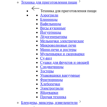
Техника для приготовления пищи
Техника для приготовления пищи
Аэрогрили
Блинницы
Вафельницы
Весы кухонные
Йогуртницы
Лёдогенераторы
Мельнички электрические
Микроволновые печи
Мини-печи и ростеры
Мультиварки и скороварки
Су-вид
Сушки для фруктов и овощей
Сэндвичницы
Тостеры
Упаковщики вакуумные
Фритюрницы
Хлебопечки
Электрогрили
Яйцеварки
Прочая техника
Блендеры, миксеры, измельчители