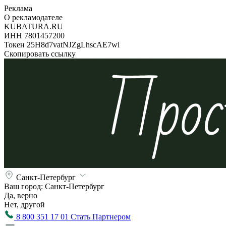
Реклама
О рекламодателе
KUBATURA.RU
ИНН 7801457200
Токен 25H8d7vatNJZgLhscAE7wi
Скопировать ссылку
Санкт-Петербург
Ваш город:
Санкт-Петербург
Да, верно
Нет, другой
8 800 351 17 01
Стать Партнером