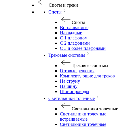
Споты и треки
Споты
Споты
Встраиваемые
Накладные
С 1 плафоном
С 2 плафонами
С 3 и более плафонами
Трековые системы
Трековые системы
Готовые решения
Комплектующие для треков
На струну
На шину
Шинопроводы
Светильники точечные
Светильники точечные
Светильники точечные
встраиваемые
Светильники точечные